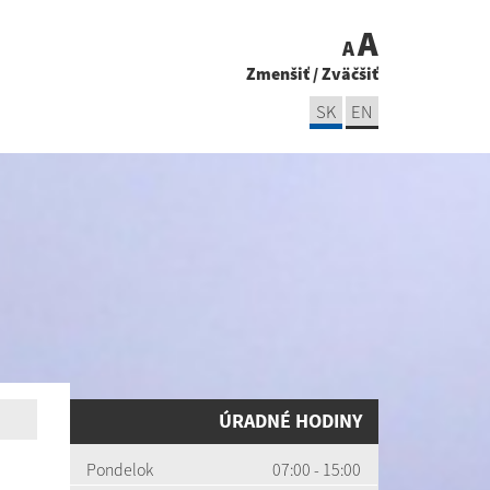
A
A
Zmenšiť
/
Zväčšiť
SK
EN
ÚRADNÉ HODINY
Pondelok
07:00 - 15:00