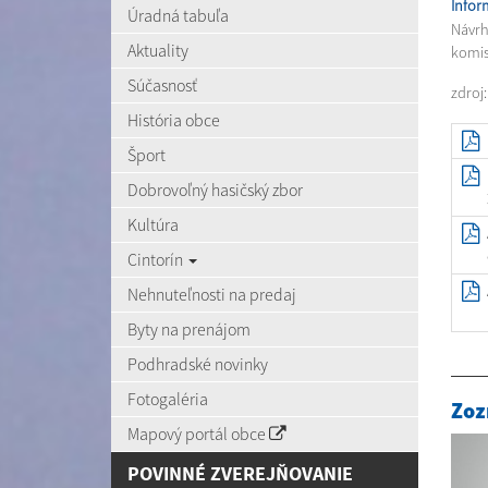
Inform
Úradná tabuľa
Návrh
Aktuality
komis
Súčasnosť
zdroj
História obce
Šport
Dobrovoľný hasičský zbor
Kultúra
Cintorín
Nehnuteľnosti na predaj
Byty na prenájom
Podhradské novinky
Fotogaléria
Zoz
Mapový portál obce
POVINNÉ ZVEREJŇOVANIE