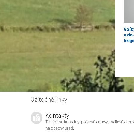
Voľb
a do
kraj
Užitočné linky
Kontakty
Telefónne kontakty, poštové adresy, mailové adres
na obecný úrad.