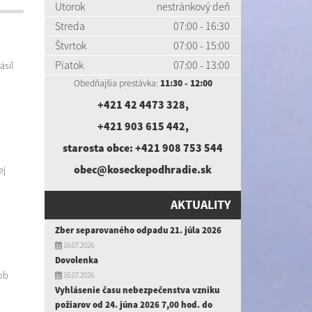
Utorok
nestránkový deň
Streda
07:00 - 16:30
Štvrtok
07:00 - 15:00
Piatok
07:00 - 13:00
ásil
Obedňajšia prestávka:
11:30 - 12:00
+421 42 4473 328
,
+421 903 615 442
,
starosta obce:
+421 908 753 544
obec@koseckepodhradie.sk
ej
AKTUALITY
Zber separovaného odpadu 21. júla 2026
16.07.2026
Dovolenka
ob
16.07.2026
Vyhlásenie času nebezpečenstva vzniku
požiarov od 24. júna 2026 7,00 hod. do