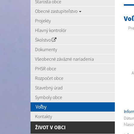
Starosta obce
Obecné zastupiteľstvo
Voľ
Projekty
Pre
Hlavný kontrolór
Školstvo
Dokumenty
Všeobecné záväzné nariadenia
PHSR obce
A
Rozpočet obce
Stavebný úrad
Symboly obce
Voľby
Infor
Kontakty
Dátum
hlaso
ŽIVOT V OBCI