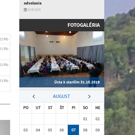
odvolania
h
24.06.2026
FOTOGALÉRIA
.22 Mb
.21 Mb
.22 Mb
.23 Mb
Úcta k starším 31.10.2019
AUGUST
PO
UT
ST
ŠT
PI
SO
NE
01
02
03
04
05
06
07
08
09