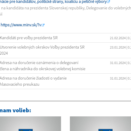
ácie pre kandidátov, politické strany, koalíciu a petičné výbory
 na kandidáta na prezidenta Slovenskej republiky, Delegovanie do volebnýc
ií
:
https://www.minv.sk/?v
Kandidáti pre voľby prezidenta SR
21.02.2024
| 0
Utvorenie volebných okrskov Voľby prezidenta SR
23.01.2024
| 0
2024
Adresa na doručenie oznámenia o delegovaní
31.01.2024
| 0
člena a náhradníka do okrskovej volebnej komisie
Adresa na doručenie žiadosti o vydanie
31.01.2024
| 0
hlasovacieho preukazu
nam volieb: