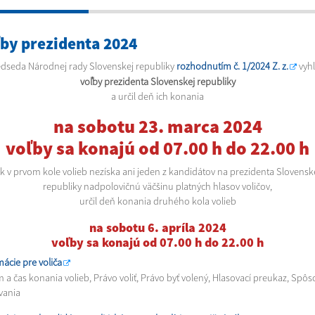
by prezidenta 2024
dseda Národnej rady Slovenskej republiky
rozhodnutím č. 1/2024 Z. z.
vyhl
voľby prezidenta Slovenskej republiky
a určil deň ich konania
na
sobotu 23. marca 2024
voľby sa konajú od 07.00 h do 22.00 h
k v prvom kole volieb nezíska ani jeden z kandidátov na prezidenta Slovensk
republiky nadpolovičnú väčšinu platných hlasov voličov,
určil deň konania druhého kola volieb
na
sobotu 6. apríla 2024
voľby sa konajú od 07.00 h do 22.00 h
mácie pre voliča
 a čas konania volieb, Právo voliť, Právo byť volený, Hlasovací preukaz, Spôs
vania