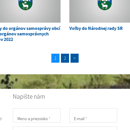
y do orgánov samosprávy obcí
Voľby do Národnej rady SR
 orgánov samosprávnych
ov 2022
1
2
>
Napíšte nám
y
Meno a priezvisko
*
E-mail
*