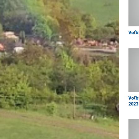
Voľb
Voľb
2023