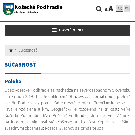
Košecké Podhradie
A
SK
EN
A
Oficiálne stránky obce
Toggle navigation
HLAVNÉ MENU
Súčasnosť
SÚČASNOSŤ
Poloha
Obec Košecké Podhradie sa nachádza na severozápadnom Slovensku
s rozlohou 3 691 ha. Je obklopená Strážovskou hornatinou a preteká
cez ňu Podhradský potok. Od okresného mesta Trenčianskeho kraja
Ilava je vzdialená 8 km. Geograficky je rozdelená na tri časti: Veľké
Košecké Podhradie - Malé Košecké Podhradie, ktoré delí vrch Zámok,
na ktorom v minulosti stál Košecký hrad a časť Kopec. Najbližšími
susednými obcami sú: Košeca, Zliechov a Horná Poruba.