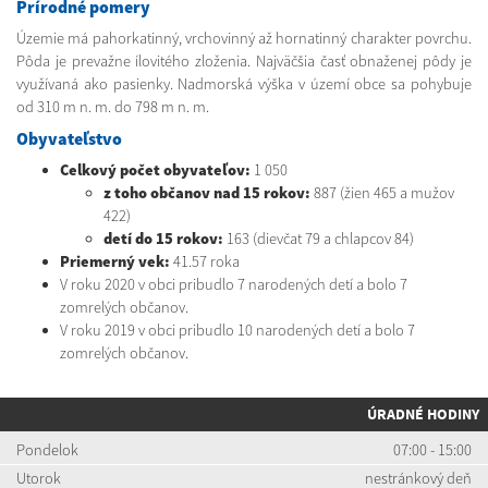
Prírodné pomery
Územie má pahorkatinný, vrchovinný až hornatinný charakter povrchu.
Pôda je prevažne ílovitého zloženia. Najväčšia časť obnaženej pôdy je
využívaná ako pasienky. Nadmorská výška v území obce sa pohybuje
od 310 m n. m. do 798 m n. m.
Obyvateľstvo
Celkový počet obyvateľov:
1 050
z toho občanov nad 15 rokov:
887 (žien 465 a mužov
422)
detí do 15 rokov:
163 (dievčat 79 a chlapcov 84)
Priemerný vek:
41.57 roka
V roku 2020 v obci pribudlo 7 narodených detí a bolo 7
zomrelých občanov.
V roku 2019 v obci pribudlo 10 narodených detí a bolo 7
zomrelých občanov.
ÚRADNÉ HODINY
Pondelok
07:00 - 15:00
Utorok
nestránkový deň