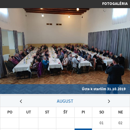
FOTOGALÉRIA
Úcta k starším 31.10.2019
AUGUST
PO
UT
ST
ŠT
PI
SO
NE
01
02