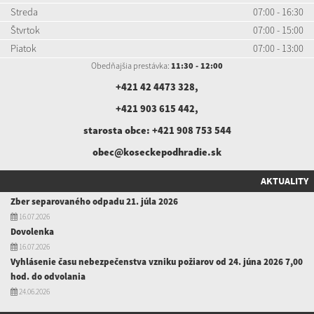
Streda
07:00 - 16:30
Štvrtok
07:00 - 15:00
Piatok
07:00 - 13:00
Obedňajšia prestávka:
11:30 - 12:00
+421 42 4473 328
,
+421 903 615 442
,
starosta obce:
+421 908 753 544
obec@koseckepodhradie.sk
AKTUALITY
Zber separovaného odpadu 21. júla 2026
16.07.2026
Dovolenka
16.07.2026
Vyhlásenie času nebezpečenstva vzniku požiarov od 24. júna 2026 7,00
hod. do odvolania
24.06.2026