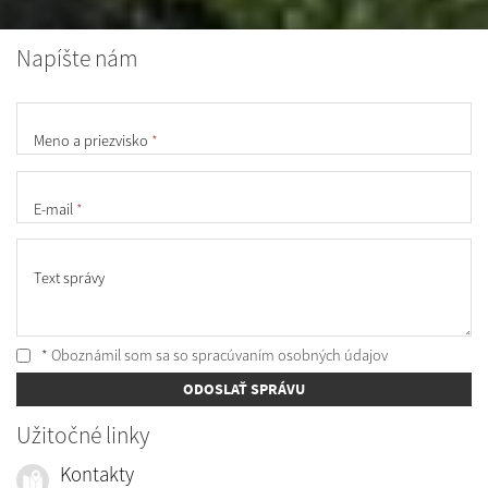
Napíšte nám
Meno a priezvisko
*
E-mail
*
Text správy
* Oboznámil som sa so
spracúvaním osobných údajov
ODOSLAŤ SPRÁVU
Užitočné linky
Kontakty