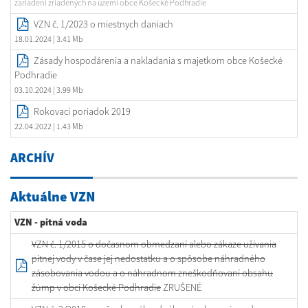
zariadení zriadených na území obce Košecké Podhradie
VZN č. 1/2023 o miestnych daniach
18.01.2024
| 3.41 Mb
Zásady hospodárenia a nakladania s majetkom obce Košecké
Podhradie
03.10.2024
| 3.99 Mb
Rokovací poriadok 2019
22.04.2022
| 1.43 Mb
ARCHÍV
Aktuálne VZN
VZN - pitná voda
VZN č. 1/2015 o dočasnom obmedzaní alebo zákaze užívania
pitnej vody v čase jej nedostatku a o spôsobe náhradného
zásobovania vodou a o náhradnom zneškodňovaní obsahu
žúmp v obci Košecké Podhradie
ZRUŠENÉ