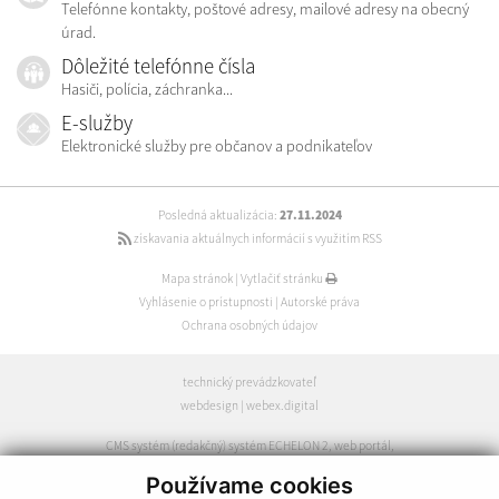
Telefónne kontakty, poštové adresy, mailové adresy na obecný
úrad.
Dôležité telefónne čísla
Hasiči, polícia, záchranka...
E-služby
Elektronické služby pre občanov a podnikateľov
Posledná aktualizácia:
27.11.2024
získavania aktuálnych informácií s využitím RSS
Mapa stránok
|
Vytlačiť stránku
Vyhlásenie o prístupnosti
|
Autorské práva
Ochrana osobných údajov
technický prevádzkovateľ
webdesign
|
webex.digital
CMS systém (redakčný) systém ECHELON 2
,
web portál
,
webhosting
,
webex.digital
,
domény
,
registrácia domény
,
Používame cookies
spoločnosť webex.digital