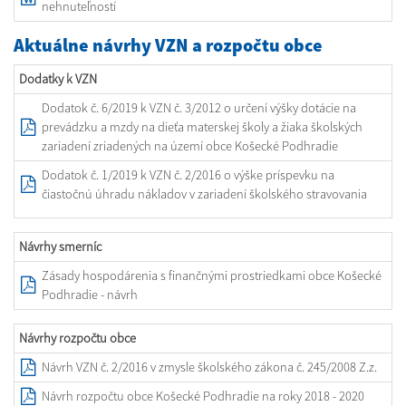
nehnuteľností
Aktuálne návrhy VZN a rozpočtu obce
Dodatky k VZN
Dodatok č. 6/2019 k VZN č. 3/2012 o určení výšky dotácie na
prevádzku a mzdy na dieťa materskej školy a žiaka školských
zariadení zriadených na území obce Košecké Podhradie
Dodatok č. 1/2019 k VZN č. 2/2016 o výške príspevku na
čiastočnú úhradu nákladov v zariadení školského stravovani
a
Návrhy smerníc
Zásady hospodárenia s finančnými prostriedkami obce Košecké
Podhradie - návrh
Návrhy rozpočtu obce
Návrh VZN č. 2/2016 v zmysle školského zákona č. 245/2008 Z.z.
Návrh rozpočtu obce Košecké Podhradie na roky 2018 - 2020