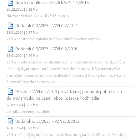
Návrh dodatku č. 5/2026 k VZN č. 2/2016
30.12.2025
| 0.12 Mb
Návrh dodatku č. 5/2026 k VZN č. 2/2016
Dodatok č. 3/2023 k VZN č. 2/2017
18.01.2024
| 0.27 Mb
VZN o miestnom poplatku za KO a drobné stavebné odpady
Dodatok č. 3/2023 k VZN č. 2/2016
18.01.2024
| 0.29 Mb
VZN o mieste a čase zápisu dieťaťa na plnenie povinnej šk.dochádzky v ZŠ, o
určení výšky príspevku na čiastočnú úhradu nákladov v MŠ, o určení výšky
príspevku na čiastočnú úhradu nákladov na činnosť ŠK, o výške príspevku na
čiastočnú úhradu nákladov v zari
Príloha k VZN č. 1/2013 prevádzkový poriadok pohrebísk a
domov smútku na území obce Košecké Podhradie
28.02.2024
| 0.62 Mb
Cenník pohrebných služieb
Dodatok č. 11/2023 k VZN č. 3/2012
18.01.2024
| 0.27 Mb
VZN o určení výšky dotácie na prevádzku a mzdy na dieťa MŠ a žiaka školských