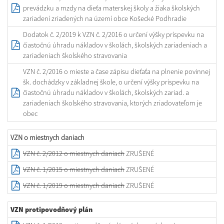
prevádzku a mzdy na dieťa materskej školy a žiaka školských
zariadení zriadených na území obce Košecké Podhradie
Dodatok č. 2/2019 k VZN č. 2/2016 o určení výšky príspevku na
čiastočnú úhradu nákladov v školách, školských zariadeniach a
zariadeniach školského stravovania
VZN č. 2/2016 o mieste a čase zápisu dieťaťa na plnenie povinnej
šk. dochádzky v základnej škole, o určení výšky príspevku na
čiastočnú úhradu nákladov v školách, školských zariad. a
zariadeniach školského stravovania, ktorých zriadovateľom je
obec
VZN o miestnych daniach
VZN č. 2/2012 o miestnych daniach
ZRUŠENÉ
VZN č. 1/2015 o miestnych daniach
ZRUŠENÉ
VZN č. 1/2019 o miestnych daniach
ZRUŠENÉ
VZN protipovodňový plán