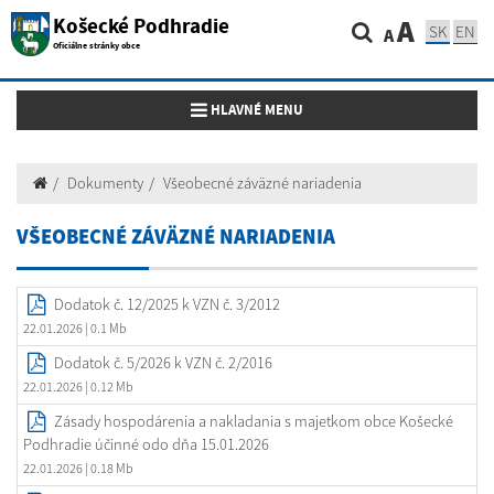
Košecké Podhradie
A
SK
EN
A
Oficiálne stránky obce
Toggle navigation
HLAVNÉ MENU
Dokumenty
Všeobecné záväzné nariadenia
VŠEOBECNÉ ZÁVÄZNÉ NARIADENIA
Dodatok č. 12/2025 k VZN č. 3/2012
22.01.2026
| 0.1 Mb
Dodatok č. 5/2026 k VZN č. 2/2016
22.01.2026
| 0.12 Mb
Zásady hospodárenia a nakladania s majetkom obce Košecké
Podhradie účinné odo dňa 15.01.2026
22.01.2026
| 0.18 Mb