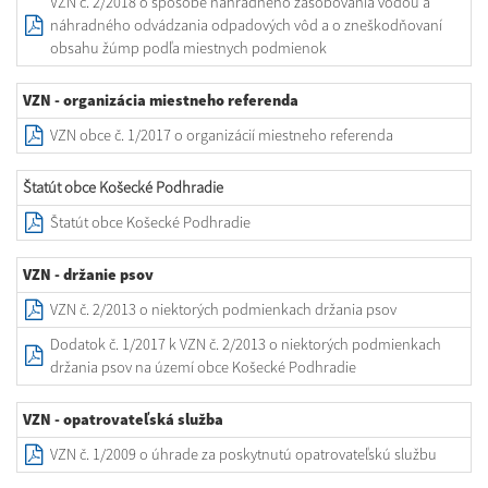
VZN č. 2/2018 o spôsobe náhradného zásobovania vodou a
náhradného odvádzania odpadových vôd a o zneškodňovaní
obsahu žúmp podľa miestnych podmienok
VZN - organizácia miestneho referenda
VZN obce č. 1/2017 o organizácií miestneho referenda
Štatút obce Košecké Podhradie
Štatút obce Košecké Podhradie
VZN - držanie psov
VZN č. 2/2013 o niektorých podmienkach držania psov
Dodatok č. 1/2017 k VZN č. 2/2013 o niektorých podmienkach
držania psov na území obce Košecké Podhradie
VZN - opatrovateľská služba
VZN č. 1/2009 o úhrade za poskytnutú opatrovateľskú službu