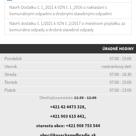
Návrh Dodatku č. 1_2021 k VZN č. 1_2016 o nakladaní s
komunálnymi odpadmi a drobnými stavebnými odpadmi
Návrh dodatku č. 1/2021 k VZN č. 2/2017 o miestnom poplatku za
komunálne odpady a drobné stavebné odpady
ÚRADNÉ HODINY
Pondelok
07:00 - 15:00
Utorok
nestránkový deň
Streda
07:00 - 16:30
Štvrtok
07:00 - 15:00
Piatok
07:00 - 13:00
Obedňajšia prestávka:
11:30 - 12:00
+421 42 4473 328
,
+421 903 615 442
,
starosta obce:
+421 908 753 544
obec@koseckepodhradie.sk