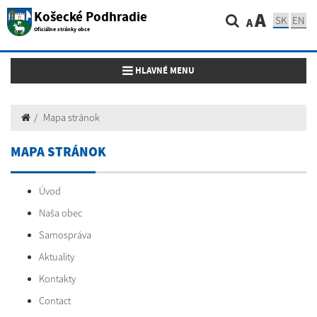
Košecké Podhradie
A
SK
EN
A
Oficiálne stránky obce
Toggle navigation
HLAVNÉ MENU
Mapa stránok
MAPA STRÁNOK
Úvod
Naša obec
Samospráva
Aktuality
Kontakty
Contact