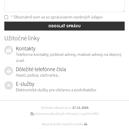
* Oboznámil som sa so
spracúvaním osobných údajov
ODOSLAŤ SPRÁVU
Užitočné linky
Kontakty
Telefónne kontakty, poštové adresy, mailové adresy na obecný
úrad.
Dôležité telefónne čísla
Hasiči, polícia, záchranka...
E-služby
Elektronické služby pre občanov a podnikateľov
Posledná aktualizácia:
27.11.2024
získavania aktuálnych informácií s využitím RSS
Mapa stránok
|
Vytlačiť stránku