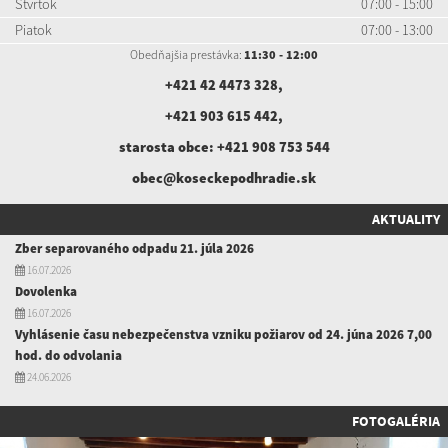
Štvrtok
07:00 - 15:00
Piatok
07:00 - 13:00
Obedňajšia prestávka:
11:30 - 12:00
+421 42 4473 328
,
+421 903 615 442
,
starosta obce:
+421 908 753 544
obec@koseckepodhradie.sk
AKTUALITY
Zber separovaného odpadu 21. júla 2026
16.07.2026
Dovolenka
16.07.2026
Vyhlásenie času nebezpečenstva vzniku požiarov od 24. júna 2026 7,00
hod. do odvolania
24.06.2026
FOTOGALÉRIA