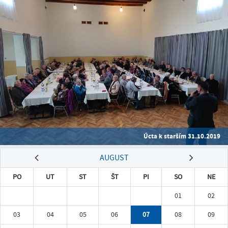
Úcta k starším 31.10.2019
AUGUST
PO
UT
ST
ŠT
PI
SO
NE
01
02
03
04
05
06
07
08
09