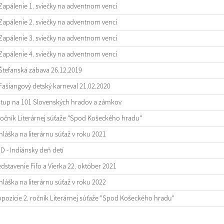
Zapálenie 1. sviečky na adventnom venci
Zapálenie 2. sviečky na adventnom venci
Zapálenie 3. sviečky na adventnom venci
Zapálenie 4. sviečky na adventnom venci
Štefanská zábava 26.12.2019
Fašiangový detský karneval 21.02.2020
stup na 101 Slovenských hradov a zámkov
ročník Literárnej súťaže "Spod Košeckého hradu"
hláška na literárnu súťaž v roku 2021
 - Indiánsky deň detí
dstavenie Fifo a Vierka 22. október 2021
hláška na literárnu súťaž v roku 2022
pozície 2. ročník Literárnej súťaže "Spod Košeckého hradu"