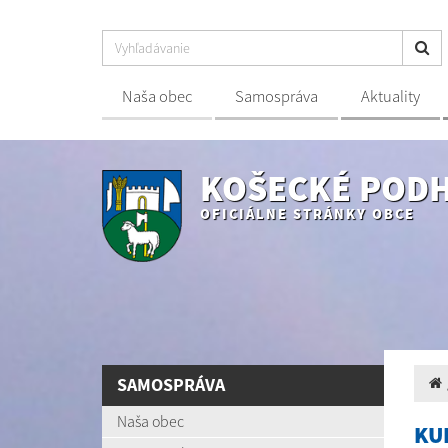
Naša obec
Samospráva
Aktuality
KOŠECKÉ POD
OFICIÁLNE STRÁNKY OBCE
SAMOSPRÁVA
Naša obec
KU