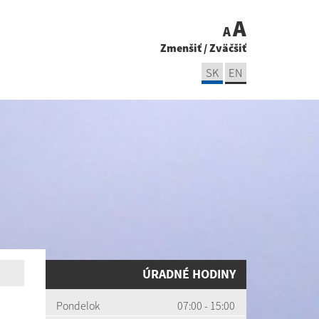
A
A
Zmenšiť
/
Zväčšiť
SK
EN
ÚRADNÉ HODINY
Pondelok
07:00 - 15:00