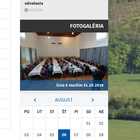
odvolania
24.06.2026
FOTOGALÉRIA
Úcta k starším 31.10.2019
AUGUST
PO
UT
ST
ŠT
PI
SO
NE
01
02
03
04
05
06
07
08
09