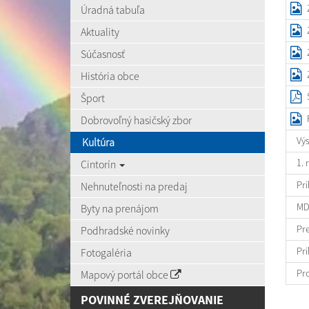
Úradná tabuľa
Aktuality
Súčasnosť
História obce
Šport
Dobrovoľný hasičský zbor
Vý
Kultúra
1. 
Cintorín
Pri
Nehnuteľnosti na predaj
MDD
Byty na prenájom
Pre
Podhradské novinky
Pri
Fotogaléria
Pro
Mapový portál obce
POVINNÉ ZVEREJŇOVANIE