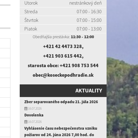
Utorok
nestránkový deň
Streda
07:00 - 16:30
Štvrtok
07:00 - 15:00
Piatok
07:00 - 13:00
Obedňajšia prestávka:
11:30 - 12:00
+421 42 4473 328
,
+421 903 615 442
,
starosta obce:
+421 908 753 544
obec@koseckepodhradie.sk
AKTUALITY
Zber separovaného odpadu 21. júla 2026
16.07.2026
Dovolenka
16.07.2026
Vyhlásenie času nebezpečenstva vzniku
požiarov od 24. júna 2026 7,00 hod. do