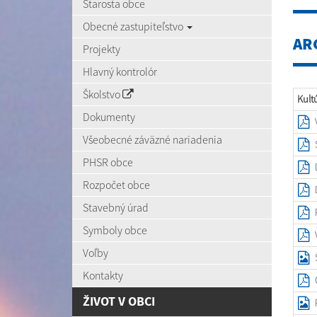
Starosta obce
Obecné zastupiteľstvo
AR
Projekty
Hlavný kontrolór
Školstvo
Kult
Dokumenty
Všeobecné záväzné nariadenia
PHSR obce
Rozpočet obce
Stavebný úrad
Symboly obce
Voľby
Kontakty
ŽIVOT V OBCI