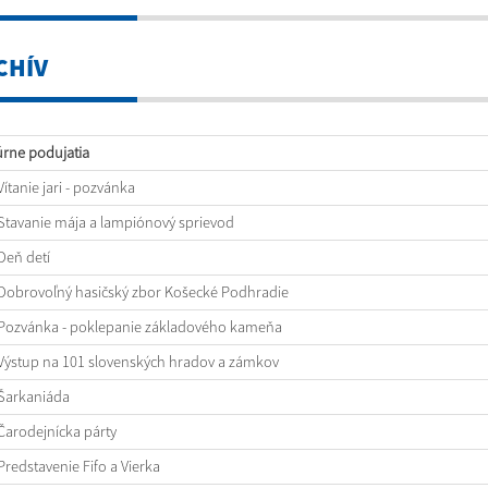
CHÍV
úrne podujatia
Vítanie jari - pozvánka
Stavanie mája a lampiónový sprievod
Deň detí
Dobrovoľný hasičský zbor Košecké Podhradie
Pozvánka - poklepanie základového kameňa
Výstup na 101 slovenských hradov a zámkov
Šarkaniáda
Čarodejnícka párty
Predstavenie Fifo a Vierka