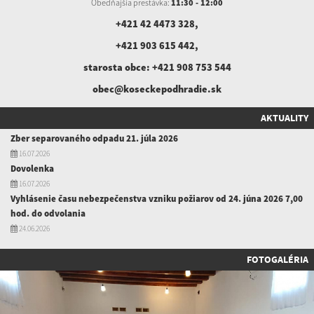
Obedňajšia prestávka:
11:30 - 12:00
+421 42 4473 328
,
+421 903 615 442
,
starosta obce:
+421 908 753 544
obec@koseckepodhradie.sk
AKTUALITY
Zber separovaného odpadu 21. júla 2026
16.07.2026
Dovolenka
16.07.2026
Vyhlásenie času nebezpečenstva vzniku požiarov od 24. júna 2026 7,00
hod. do odvolania
24.06.2026
FOTOGALÉRIA