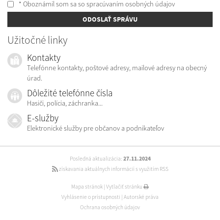
* Oboznámil som sa so
spracúvaním osobných údajov
ODOSLAŤ SPRÁVU
Užitočné linky
Kontakty
Telefónne kontakty, poštové adresy, mailové adresy na obecný
úrad.
Dôležité telefónne čísla
Hasiči, polícia, záchranka...
E-služby
Elektronické služby pre občanov a podnikateľov
Posledná aktualizácia:
27.11.2024
získavania aktuálnych informácií s využitím RSS
Mapa stránok
|
Vytlačiť stránku
Vyhlásenie o prístupnosti
|
Autorské práva
Ochrana osobných údajov