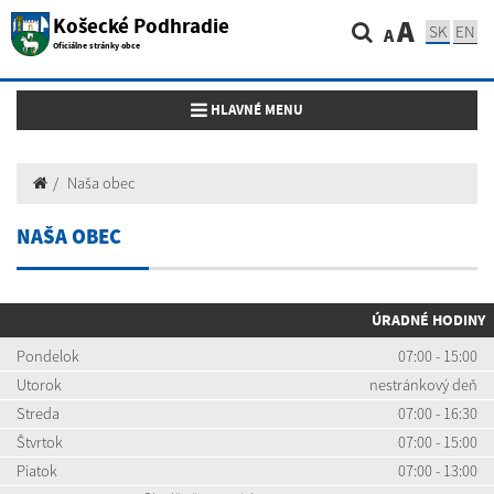
Košecké Podhradie
A
SK
EN
A
Oficiálne stránky obce
Toggle navigation
HLAVNÉ MENU
Naša obec
NAŠA OBEC
ÚRADNÉ HODINY
Pondelok
07:00 - 15:00
Utorok
nestránkový deň
Streda
07:00 - 16:30
Štvrtok
07:00 - 15:00
Piatok
07:00 - 13:00