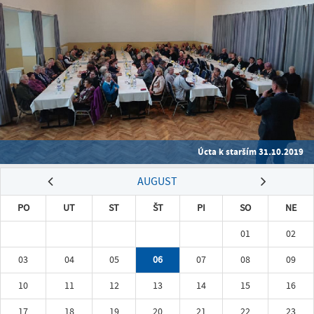
Úcta k starším 31.10.2019
AUGUST
PO
UT
ST
ŠT
PI
SO
NE
01
02
03
04
05
06
07
08
09
10
11
12
13
14
15
16
17
18
19
20
21
22
23