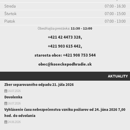
Streda
07:00 - 16:30
Štvrtok
07:00 - 15:00
Piatok
07:00 - 13:00
Obedňajšia prestávka:
11:30 - 12:00
+421 42 4473 328
,
+421 903 615 442
,
starosta obce:
+421 908 753 544
obec@koseckepodhradie.sk
AKTUALITY
Zber separovaného odpadu 21. júla 2026
16.07.2026
Dovolenka
16.07.2026
Vyhlásenie času nebezpečenstva vzniku požiarov od 24. júna 2026 7,00
hod. do odvolania
24.06.2026