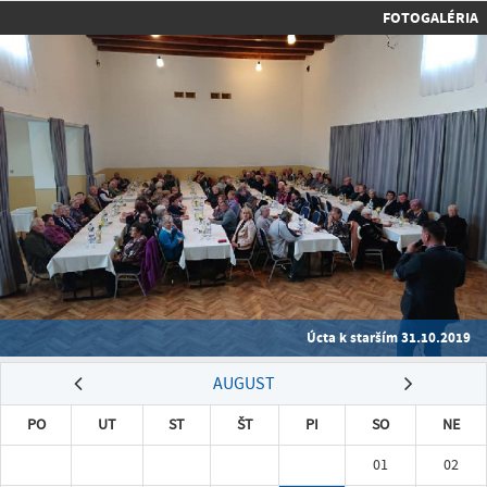
FOTOGALÉRIA
Úcta k starším 31.10.2019
AUGUST
PO
UT
ST
ŠT
PI
SO
NE
01
02