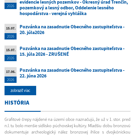
evidencie lesných pozemkov - Okresný úrad Trenčín,
2026
pozemkový a lesný odbor, Oddelenie lesného
hospodárstva - verejná vyhláška
Pozvánka na zasadnutie Obecného zastupiteľstva -
15.07.
20. júla2026
2026
Pozvánka na zasadnutie Obecného zastupiteľstva -
15.07.
15. júla 2026 - ZRUŠENÉ
2026
Pozvánka na zasadnutie Obecného zastupiteľstva -
17.06.
22. júna 2026
2026
zobraziť viac
HISTÓRIA
Grafitové črepy nájdené na území obce naznačujú, že už v 1. stor. pred
n.l. tu bolo menšie sídlisko púchovskej kultúry. Mladšiu dobu bronzovú
dokumentuje archeologický nález bronzovej ihlice s dvojkónickou