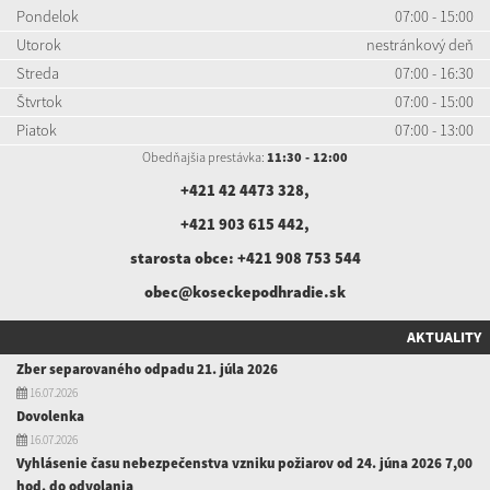
Pondelok
07:00 - 15:00
Utorok
nestránkový deň
Streda
07:00 - 16:30
Štvrtok
07:00 - 15:00
Piatok
07:00 - 13:00
Obedňajšia prestávka:
11:30 - 12:00
+421 42 4473 328
,
+421 903 615 442
,
starosta obce:
+421 908 753 544
obec@koseckepodhradie.sk
AKTUALITY
Zber separovaného odpadu 21. júla 2026
16.07.2026
Dovolenka
16.07.2026
Vyhlásenie času nebezpečenstva vzniku požiarov od 24. júna 2026 7,00
hod. do odvolania