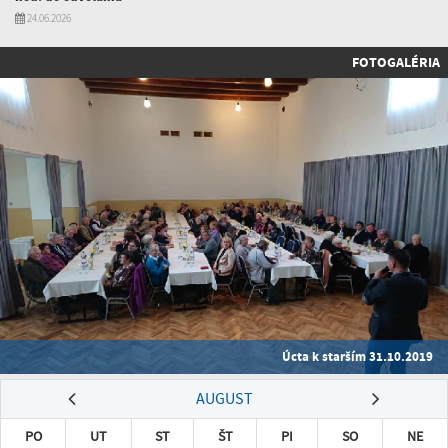
24.06.2026
FOTOGALÉRIA
Úcta k starším 31.10.2019
AUGUST
PO
UT
ST
ŠT
PI
SO
NE