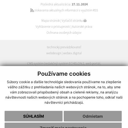
Posledná aktualizácia:
27.11.2024
získavania aktuálnych informácií s využitím RSS
Mapa stránok
|
Vytlačiť stránku
Vyhlásenie o prístupnosti
|
Autorské práva
Ochrana osobných údajov
technický prevádzkovateľ
webdesign
|
webex.digital
CMS systém (redakčný) systém ECHELON 2
,
web portál
,
webhosting
,
webex.digital
,
domény
,
registrácia domény
,
Používame cookies
spoločnosť webex.digital
Súbory cookie a ďalšie technológie sledovania používame na zlepšenie
vášho zážitku z prehliadania našich webových stránok, na to, aby sme
vám zobrazovali prispôsobený obsah a cielené reklamy, na analýzu
návštevnosti našich webových stránok a na pochopenie toho, odkiaľ naši
návštevníci prichádzajú.
SÚHLASÍM
Odmietam
Zmeniť moje nastavenia