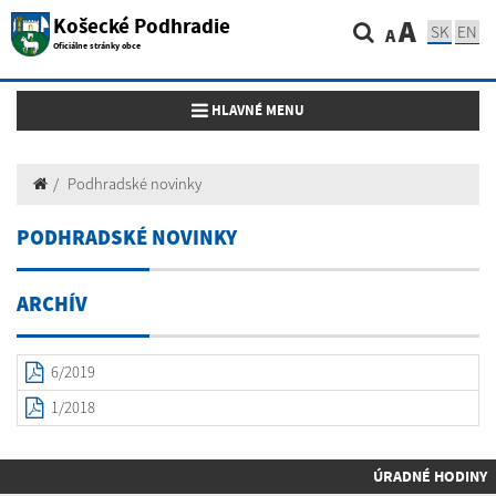
Košecké Podhradie
A
SK
EN
A
Oficiálne stránky obce
Toggle navigation
HLAVNÉ MENU
Podhradské novinky
PODHRADSKÉ NOVINKY
ARCHÍV
6/2019
1/2018
ÚRADNÉ HODINY