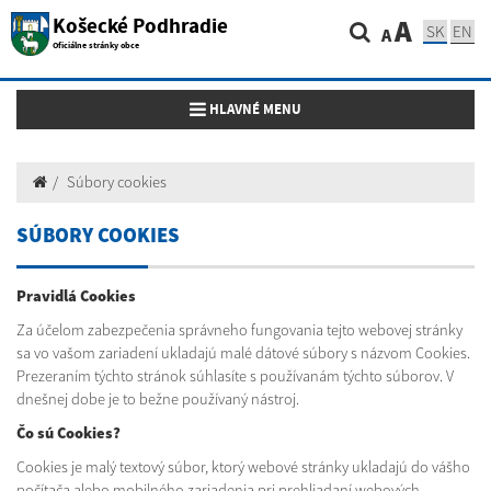
Košecké Podhradie
A
SK
EN
A
Oficiálne stránky obce
Toggle navigation
HLAVNÉ MENU
Súbory cookies
SÚBORY COOKIES
Pravidlá Cookies
Za účelom zabezpečenia správneho fungovania tejto webovej stránky
sa vo vašom zariadení ukladajú malé dátové súbory s názvom Cookies.
Prezeraním týchto stránok súhlasíte s používanám týchto súborov. V
dnešnej dobe je to bežne používaný nástroj.
Čo sú Cookies?
Cookies je malý textový súbor, ktorý webové stránky ukladajú do vášho
počítača alebo mobilného zariadenia pri prehliadaní webových