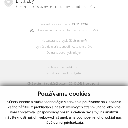
E-služby
Elektronické služby pre občanov a podnikateľov
Posledná aktualizácia:
27.11.2024
získavania aktuálnych informácií s využitím RSS
Mapa stránok
|
Vytlačiť stránku
Vyhlásenie o prístupnosti
|
Autorské práva
Ochrana osobných údajov
technický prevádzkovateľ
webdesign
|
webex.digital
CMS systém (redakčný) systém ECHELON 2
,
web portál
,
webhosting
,
webex.digital
,
domény
,
registrácia domény
,
Používame cookies
spoločnosť webex.digital
Súbory cookie a ďalšie technológie sledovania používame na zlepšenie
vášho zážitku z prehliadania našich webových stránok, na to, aby sme
vám zobrazovali prispôsobený obsah a cielené reklamy, na analýzu
návštevnosti našich webových stránok a na pochopenie toho, odkiaľ naši
návštevníci prichádzajú.