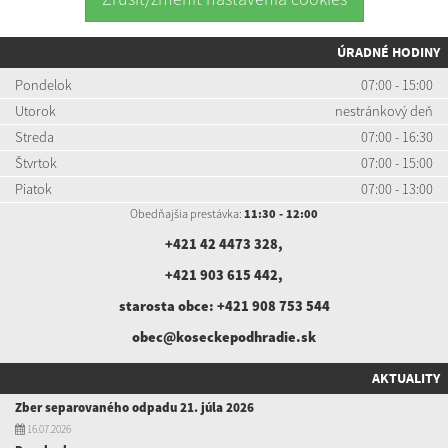
ÚRADNÉ HODINY
Pondelok
07:00 - 15:00
Utorok
nestránkový deň
Streda
07:00 - 16:30
Štvrtok
07:00 - 15:00
Piatok
07:00 - 13:00
Obedňajšia prestávka:
11:30 - 12:00
+421 42 4473 328
,
+421 903 615 442
,
starosta obce:
+421 908 753 544
obec@koseckepodhradie.sk
AKTUALITY
Zber separovaného odpadu 21. júla 2026
16.07.2026