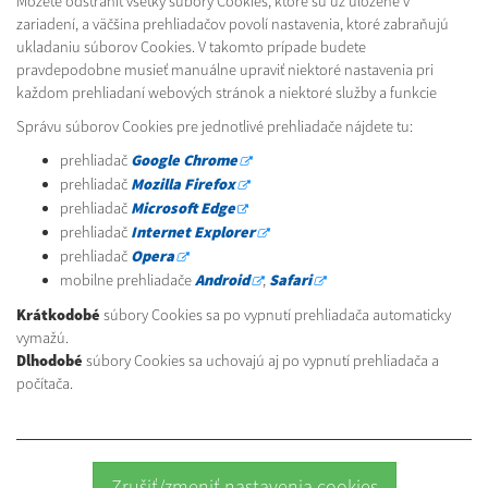
Môžete odstrániť všetky súbory Cookies, ktoré sú už uložené v
zariadení, a väčšina prehliadačov povolí nastavenia, ktoré zabraňujú
ukladaniu súborov Cookies. V takomto prípade budete
pravdepodobne musieť manuálne upraviť niektoré nastavenia pri
každom prehliadaní webových stránok a niektoré služby a funkcie
Správu súborov Cookies pre jednotlivé prehliadače nájdete tu:
prehliadač
Google Chrome
prehliadač
Mozilla Firefox
prehliadač
Microsoft Edge
prehliadač
Internet Explorer
prehliadač
Opera
mobilne prehliadače
Android
,
Safari
Krátkodobé
súbory Cookies sa po vypnutí prehliadača automaticky
vymažú.
Dlhodobé
súbory Cookies sa uchovajú aj po vypnutí prehliadača a
počítača.
Zrušiť/zmeniť nastavenia cookies