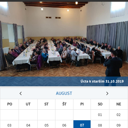
Úcta k starším 31.10.2019
AUGUST
PO
UT
ST
ŠT
PI
SO
NE
01
02
03
04
05
06
07
08
09