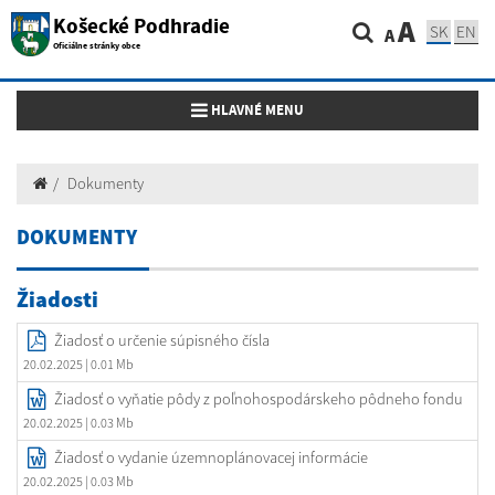
Košecké Podhradie
A
SK
EN
A
Oficiálne stránky obce
Toggle navigation
HLAVNÉ MENU
Dokumenty
DOKUMENTY
Žiadosti
Žiadosť o určenie súpisného čísla
20.02.2025
| 0.01 Mb
Žiadosť o vyňatie pôdy z poľnohospodárskeho pôdneho fondu
20.02.2025
| 0.03 Mb
Žiadosť o vydanie územnoplánovacej informácie
20.02.2025
| 0.03 Mb