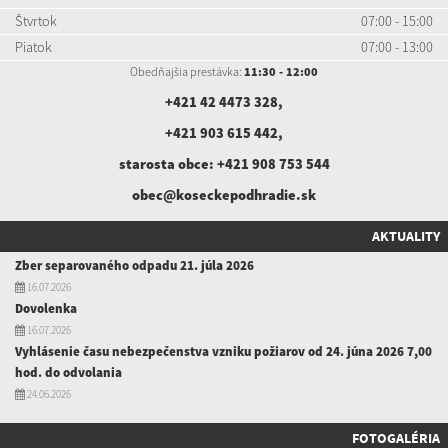
Štvrtok
07:00 - 15:00
Piatok
07:00 - 13:00
Obedňajšia prestávka:
11:30 - 12:00
+421 42 4473 328
,
+421 903 615 442
,
starosta obce:
+421 908 753 544
obec@koseckepodhradie.sk
AKTUALITY
Zber separovaného odpadu 21. júla 2026
16.07.2026
Dovolenka
16.07.2026
Vyhlásenie času nebezpečenstva vzniku požiarov od 24. júna 2026 7,00
hod. do odvolania
24.06.2026
FOTOGALÉRIA