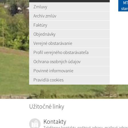
MT
Zmluvy
sta
Archív zmlúv
Faktúry
Objednávky
Verejné obstarávanie
Profil verejného obstarávateľa
Ochrana osobných údajov
Povinné informovanie
Pravidlá cookies
Užitočné linky
Kontakty
Telefónne kontakty, poštové adresy, mailové adres