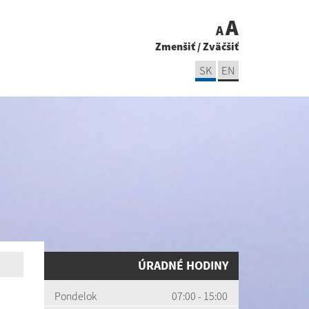
A
A
Zmenšiť
/
Zväčšiť
SK
EN
ÚRADNÉ HODINY
Pondelok
07:00 - 15:00