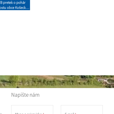
B pretek o pohár
rostu obce Košecké
Podhradie
Napíšte nám
y