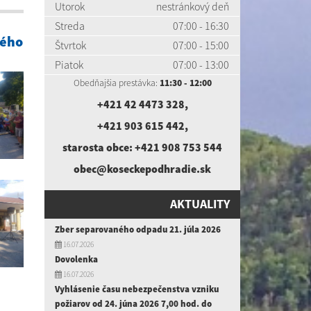
Utorok
nestránkový deň
Streda
07:00 - 16:30
kého
Štvrtok
07:00 - 15:00
Piatok
07:00 - 13:00
Obedňajšia prestávka:
11:30 - 12:00
+421 42 4473 328
,
+421 903 615 442
,
starosta obce:
+421 908 753 544
obec@koseckepodhradie.sk
AKTUALITY
Zber separovaného odpadu 21. júla 2026
16.07.2026
Dovolenka
16.07.2026
Vyhlásenie času nebezpečenstva vzniku
požiarov od 24. júna 2026 7,00 hod. do