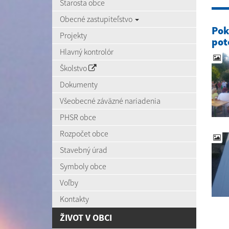
Starosta obce
Obecné zastupiteľstvo
Pok
Projekty
pot
Hlavný kontrolór
Školstvo
Dokumenty
Všeobecné záväzné nariadenia
PHSR obce
Rozpočet obce
Stavebný úrad
Symboly obce
Voľby
Kontakty
ŽIVOT V OBCI