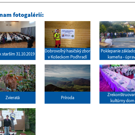
nam fotogalérií:
Dobrovoľný hasičský zbor
Poklepanie základ
k starším 31.10.2019
v Košeckom Podhradí
kameňa - úpra
Podhradského po
Zrekonštruova
Zvieratá
Príroda
kultúrny dom