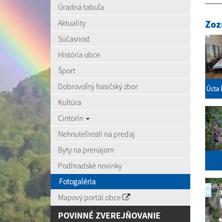
Úradná tabuľa
Aktuality
Zoz
Súčasnosť
História obce
Šport
Dobrovoľný hasičský zbor
Úcta 
Kultúra
Cintorín
Nehnuteľnosti na predaj
Byty na prenájom
Podhradské novinky
Fotogaléria
Mapový portál obce
POVINNÉ ZVEREJŇOVANIE