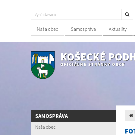
Naša obec
Samospráva
Aktuality
KOŠECKÉ POD
OFICIÁLNE STRÁNKY OBCE
SAMOSPRÁVA
Naša obec
FO