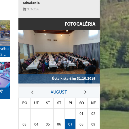
odvolania
24.06.2026
FOTOGALÉRIA
ového
va
toka
Úcta k starším 31.10.2019
ný
AUGUST
PO
UT
ST
ŠT
PI
SO
NE
01
02
03
04
05
06
07
08
09