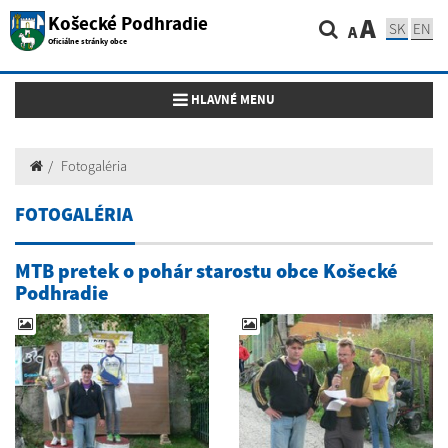
Košecké Podhradie
A
SK
EN
A
Oficiálne stránky obce
Toggle navigation
HLAVNÉ MENU
Fotogaléria
FOTOGALÉRIA
MTB pretek o pohár starostu obce Košecké
Podhradie