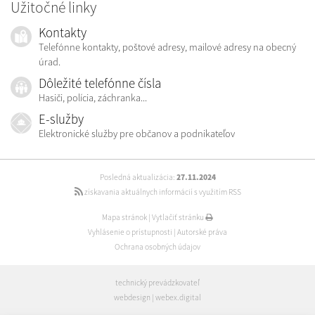
Užitočné linky
Kontakty
Telefónne kontakty, poštové adresy, mailové adresy na obecný
úrad.
Dôležité telefónne čísla
Hasiči, polícia, záchranka...
E-služby
Elektronické služby pre občanov a podnikateľov
Posledná aktualizácia:
27.11.2024
získavania aktuálnych informácií s využitím RSS
Mapa stránok
|
Vytlačiť stránku
Vyhlásenie o prístupnosti
|
Autorské práva
Ochrana osobných údajov
technický prevádzkovateľ
webdesign
|
webex.digital