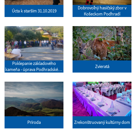
Dobrovoľný hasičský zbor v
Úcta k starším 31.10.2019
Košeckom Podhradí
Poklepanie základového
Zvieratá
kameňa - úprava Podhradského
potoka
Príroda
Zrekonštruovaný kultúrny dom