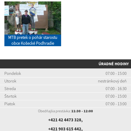
MTB pretek o pohár starostu
obce Košecké Podhradie
ÚRADNÉ HODINY
Pondelok
07:00 - 15:00
Utorok
nestránkový deň
Streda
07:00 - 16:30
Štvrtok
07:00 - 15:00
Piatok
07:00 - 13:00
Obedňajšia prestávka:
11:30 - 12:00
+421 42 4473 328
,
+421 903 615 442
,