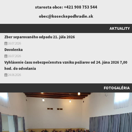
starosta obce:
+421 908 753 544
obec@koseckepodhradie.sk
AKTUALITY
Zber separovaného odpadu 21. júla 2026
16.07.2026
Dovolenka
16.07.2026
Vyhlásenie času nebezpečenstva vzniku požiarov od 24. júna 2026 7,00
hod. do odvolania
24.06.2026
FOTOGALÉRIA