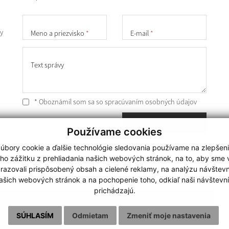
y
Meno a priezvisko
*
E-mail
*
Text správy
* Oboznámil som sa so
spracúvaním osobných údajov
ODOSLAŤ SPRÁVU
Používame cookies
úbory cookie a ďalšie technológie sledovania používame na zlepšen
Posledná aktualizácia:
27.11.2024
ho zážitku z prehliadania našich webových stránok, na to, aby sme
získavania aktuálnych informácií s využitím RSS
razovali prispôsobený obsah a cielené reklamy, na analýzu návštevn
ašich webových stránok a na pochopenie toho, odkiaľ naši návštevní
prichádzajú.
technický prevádzkovateľ
webdesign
|
webex.digital
SÚHLASÍM
Odmietam
Zmeniť moje nastavenia