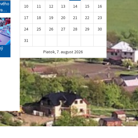
ového
10
11
12
13
14
15
16
va
toka
17
18
19
20
21
22
23
24
25
26
27
28
29
30
31
ný
Piatok, 7. august 2026