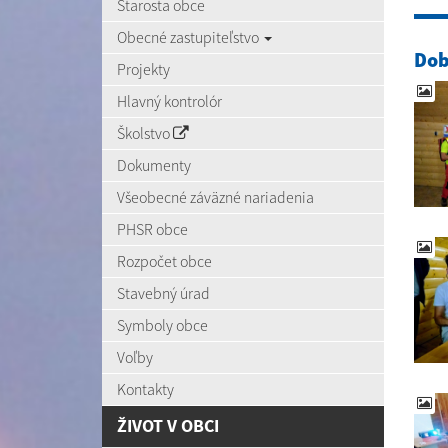
Starosta obce
Obecné zastupiteľstvo
Dob
Projekty
Hlavný kontrolór
Školstvo
Dokumenty
Všeobecné záväzné nariadenia
PHSR obce
Rozpočet obce
Stavebný úrad
Symboly obce
Voľby
Kontakty
ŽIVOT V OBCI