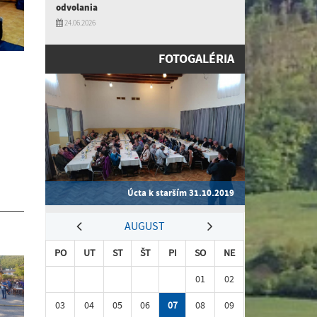
odvolania
24.06.2026
FOTOGALÉRIA
Úcta k starším 31.10.2019
AUGUST
PO
UT
ST
ŠT
PI
SO
NE
01
02
03
04
05
06
07
08
09