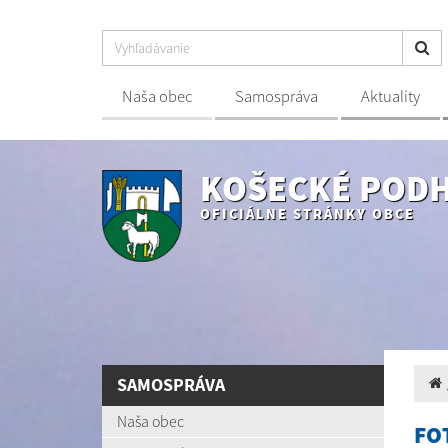
Naša obec
Samospráva
Aktuality
KOŠECKÉ POD
OFICIÁLNE STRÁNKY OBCE
SAMOSPRÁVA
Naša obec
FO