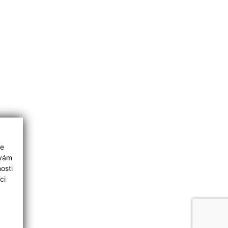
ie
 vám
osti
ci