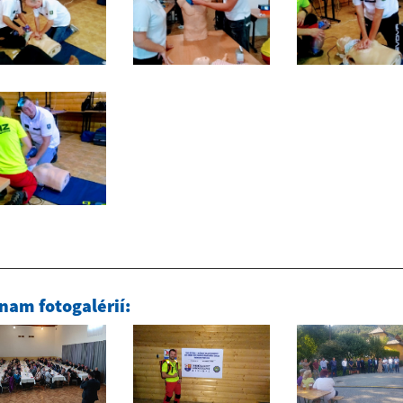
nam fotogalérií: