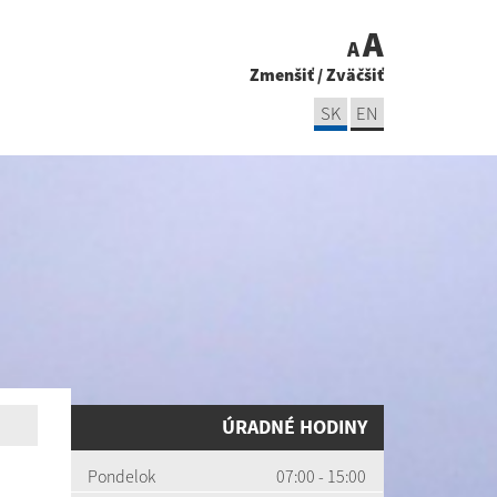
A
A
Zmenšiť
/
Zväčšiť
SK
EN
ÚRADNÉ HODINY
Pondelok
07:00 - 15:00