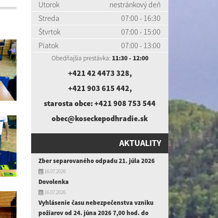
Utorok
nestránkový deň
Streda
07:00 - 16:30
Štvrtok
07:00 - 15:00
Piatok
07:00 - 13:00
Obedňajšia prestávka:
11:30 - 12:00
+421 42 4473 328
,
+421 903 615 442
,
starosta obce:
+421 908 753 544
obec@koseckepodhradie.sk
AKTUALITY
Zber separovaného odpadu 21. júla 2026
16.07.2026
Dovolenka
16.07.2026
Vyhlásenie času nebezpečenstva vzniku
požiarov od 24. júna 2026 7,00 hod. do