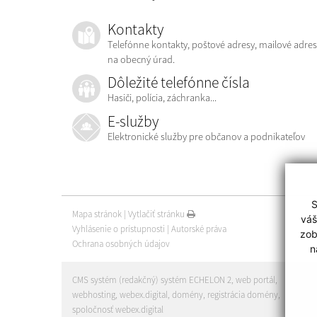
Kontakty
Telefónne kontakty, poštové adresy, mailové adres
na obecný úrad.
Dôležité telefónne čísla
Hasiči, polícia, záchranka...
E-služby
Elektronické služby pre občanov a podnikateľov
S
Mapa stránok
|
Vytlačiť stránku
váš
Vyhlásenie o prístupnosti
|
Autorské práva
zob
Ochrana osobných údajov
n
CMS systém (redakčný) systém ECHELON 2
,
web portál
,
webhosting
,
webex.digital
,
domény
,
registrácia domény
,
spoločnosť webex.digital