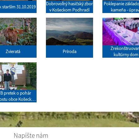
Dobrovoľný hasičský zbor
Poklepanie základ
k starším 31.10.2019
v Košeckom Podhradí
kameňa - úpra
Podhradského po
Zrekonštruova
Zvieratá
Príroda
kultúrny dom
B pretek o pohár
rostu obce Košecké
Podhradie
Napíšte nám