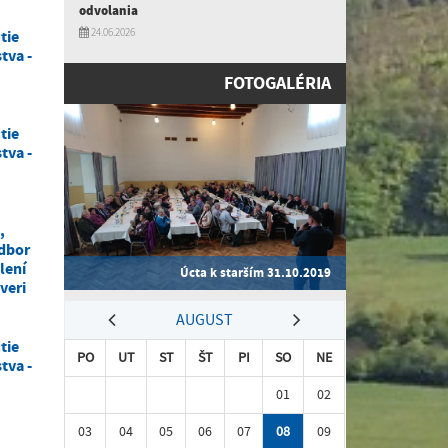
odvolania
24.06.2026
tie
tva -
FOTOGALÉRIA
tie
tva -
,
dbor
lení
Úcta k starším 31.10.2019
veri
AUGUST
tie
PO
UT
ST
ŠT
PI
SO
NE
tva -
01
02
03
04
05
06
07
08
09