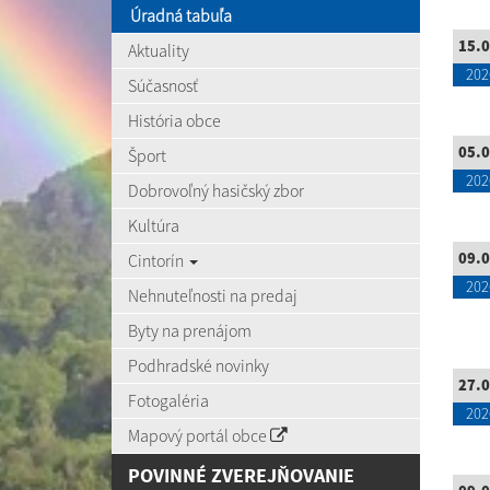
Úradná tabuľa
15.0
Aktuality
202
Súčasnosť
História obce
05.0
Šport
202
Dobrovoľný hasičský zbor
Kultúra
09.0
Cintorín
202
Nehnuteľnosti na predaj
Byty na prenájom
Podhradské novinky
27.0
Fotogaléria
202
Mapový portál obce
POVINNÉ ZVEREJŇOVANIE