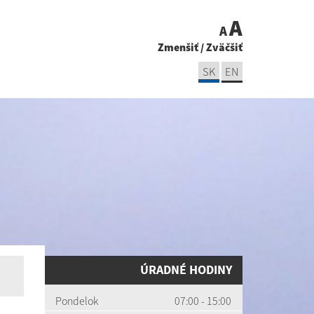
A
A
Zmenšiť
/
Zväčšiť
SK
EN
ÚRADNÉ HODINY
Pondelok
07:00 - 15:00