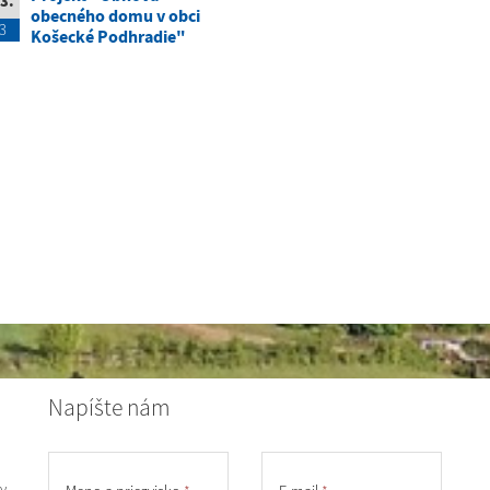
3.
obecného domu v obci
3
Košecké Podhradie"
Napíšte nám
y