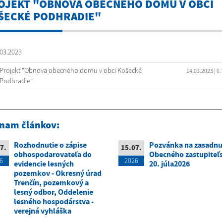
OJEKT "OBNOVA OBECNÉHO DOMU V OBCI
ŠECKÉ PODHRADIE"
03.2023
Projekt "Obnova obecného domu v obci Košecké
14.03.2023
| 0
Podhradie"
nam článkov:
Rozhodnutie o zápise
Pozvánka na zasadnu
7.
15.07.
obhospodarovateľa do
Obecného zastupiteľs
6
2026
evidencie lesných
20. júla2026
pozemkov - Okresný úrad
Trenčín, pozemkový a
lesný odbor, Oddelenie
lesného hospodárstva -
verejná vyhláška