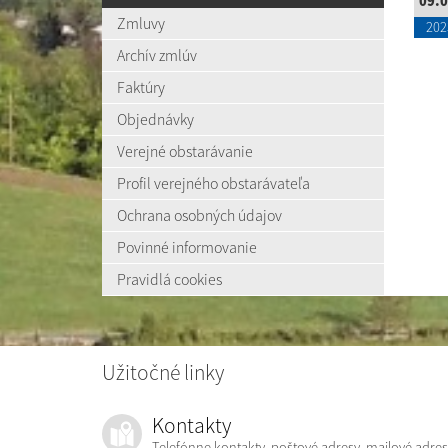
09.0
Zmluvy
202
Archív zmlúv
Faktúry
Objednávky
Verejné obstarávanie
Profil verejného obstarávateľa
Ochrana osobných údajov
Povinné informovanie
Pravidlá cookies
Užitočné linky
Kontakty
Telefónne kontakty, poštové adresy, mailové adres