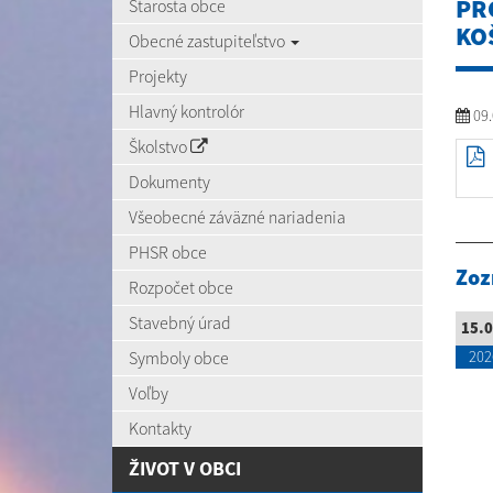
PR
Starosta obce
KO
Obecné zastupiteľstvo
Projekty
Hlavný kontrolór
09.
Školstvo
Dokumenty
Všeobecné záväzné nariadenia
PHSR obce
Zoz
Rozpočet obce
Stavebný úrad
15.0
Symboly obce
202
Voľby
Kontakty
ŽIVOT V OBCI