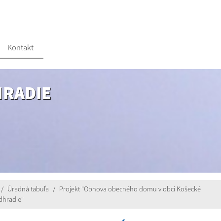
Kontakt
HRADIE
Úradná tabuľa
Projekt "Obnova obecného domu v obci Košecké
dhradie"