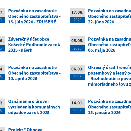
Pozvánka na zasadnutie
Pozvánka na zasadnu
7.
17.06.
Obecného zastupiteľstva -
Obecného zastupiteľs
6
2026
15. júla 2026 - ZRUŠENÉ
22. júna 2026
Záverečný účet obce
Pozvánka na zasadnu
6.
05.05.
Košecké Podhradie za rok
Obecného zastupiteľs
6
2026
2025 - návrh
06. mája 2026
Pozvánka na zasadnutie
Okresný úrad Trenčín
4.
06.03.
Obecného zastupiteľstva -
pozemkový a lesný o
6
2026
10. apríla 2026
- Rozhodnutie o povo
mimoriadneho lovu z
Oznámenie o úrovni
Pozvánka na zasadnu
2.
14.01.
vytriedenia komunálnych
Obecného zastupiteľs
6
2026
odpadov za rok 2025
15. januára 2026
Projekt "Obnova