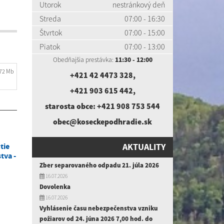
Utorok
nestránkový deň
Streda
07:00 - 16:30
Štvrtok
07:00 - 15:00
Piatok
07:00 - 13:00
Obedňajšia prestávka:
11:30 - 12:00
.72 Mb
+421 42 4473 328
,
+421 903 615 442
,
starosta obce:
+421 908 753 544
obec@koseckepodhradie.sk
tie
AKTUALITY
tva -
Zber separovaného odpadu 21. júla 2026
16.07.2026
Dovolenka
16.07.2026
Vyhlásenie času nebezpečenstva vzniku
požiarov od 24. júna 2026 7,00 hod. do