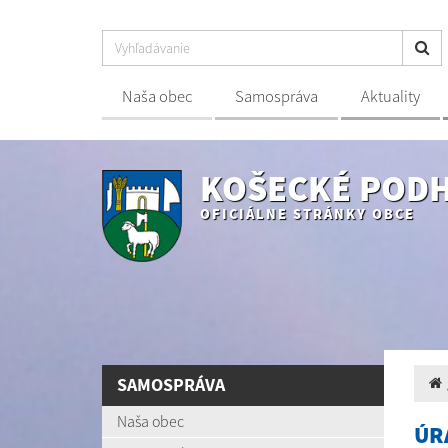
Naša obec
Samospráva
Aktuality
KOŠECKÉ POD
OFICIÁLNE STRÁNKY OBCE
SAMOSPRÁVA
Naša obec
ÚR