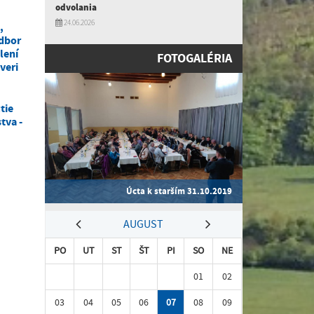
odvolania
24.06.2026
,
dbor
lení
FOTOGALÉRIA
veri
tie
tva -
Úcta k starším 31.10.2019
AUGUST
PO
UT
ST
ŠT
PI
SO
NE
01
02
03
04
05
06
07
08
09