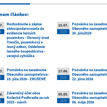
nam článkov:
Rozhodnutie o zápise
Pozvánka na zasadnu
7.
15.07.
obhospodarovateľa do
Obecného zastupiteľs
6
2026
evidencie lesných
20. júla2026
pozemkov - Okresný úrad
Trenčín, pozemkový a
lesný odbor, Oddelenie
lesného hospodárstva -
verejná vyhláška
Pozvánka na zasadnutie
Pozvánka na zasadnu
7.
17.06.
Obecného zastupiteľstva -
Obecného zastupiteľs
6
2026
15. júla 2026 - ZRUŠENÉ
22. júna 2026
Záverečný účet obce
Pozvánka na zasadnu
6.
05.05.
Košecké Podhradie za rok
Obecného zastupiteľs
6
2026
2025 - návrh
06. mája 2026