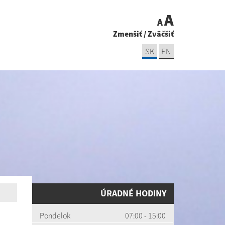
A
A
Zmenšiť
/
Zväčšiť
SK
EN
ÚRADNÉ HODINY
Pondelok
07:00 - 15:00