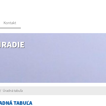
Kontakt
HRADIE
Úradná tabuľa
ADNÁ TABUĽA