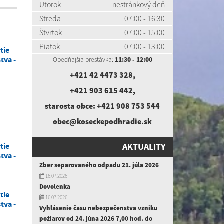
Utorok
nestránkový deň
Streda
07:00 - 16:30
Štvrtok
07:00 - 15:00
Piatok
07:00 - 13:00
tie
tva -
Obedňajšia prestávka:
11:30 - 12:00
+421 42 4473 328
,
+421 903 615 442
,
starosta obce:
+421 908 753 544
obec@koseckepodhradie.sk
tie
AKTUALITY
tva -
Zber separovaného odpadu 21. júla 2026
16.07.2026
Dovolenka
tie
16.07.2026
tva -
Vyhlásenie času nebezpečenstva vzniku
požiarov od 24. júna 2026 7,00 hod. do