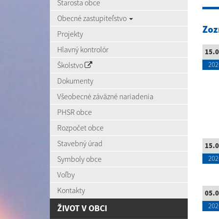
Starosta obce
Obecné zastupiteľstvo
Zoz
Projekty
Hlavný kontrolór
15.0
Školstvo
202
Dokumenty
Všeobecné záväzné nariadenia
PHSR obce
Rozpočet obce
Stavebný úrad
15.0
Symboly obce
202
Voľby
Kontakty
05.0
202
ŽIVOT V OBCI