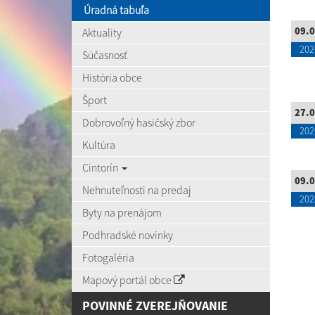
Úradná tabuľa
09.0
Aktuality
202
Súčasnosť
História obce
Šport
27.0
Dobrovoľný hasičský zbor
202
Kultúra
Cintorín
09.0
Nehnuteľnosti na predaj
202
Byty na prenájom
Podhradské novinky
Fotogaléria
Mapový portál obce
POVINNÉ ZVEREJŇOVANIE