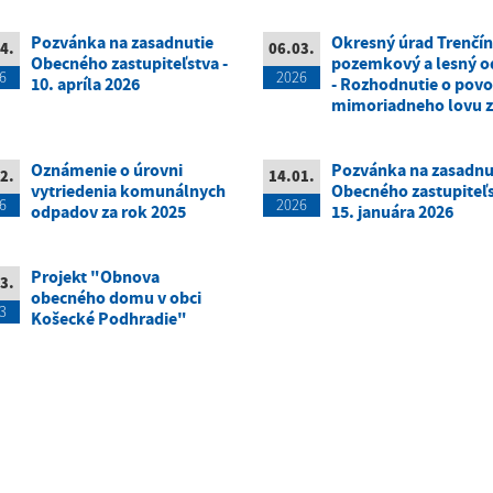
Pozvánka na zasadnutie
Okresný úrad Trenčín
4.
06.03.
Obecného zastupiteľstva -
pozemkový a lesný o
6
2026
10. apríla 2026
- Rozhodnutie o povo
mimoriadneho lovu z
Oznámenie o úrovni
Pozvánka na zasadnu
2.
14.01.
vytriedenia komunálnych
Obecného zastupiteľs
6
2026
odpadov za rok 2025
15. januára 2026
Projekt "Obnova
3.
obecného domu v obci
3
Košecké Podhradie"