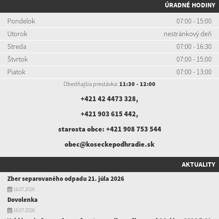
ÚRADNÉ HODINY
Pondelok
07:00 - 15:00
Utorok
nestránkový deň
Streda
07:00 - 16:30
Štvrtok
07:00 - 15:00
Piatok
07:00 - 13:00
Obedňajšia prestávka:
11:30 - 12:00
+421 42 4473 328
,
+421 903 615 442
,
starosta obce:
+421 908 753 544
obec@koseckepodhradie.sk
AKTUALITY
Zber separovaného odpadu 21. júla 2026
16.07.2026
Dovolenka
16.07.2026