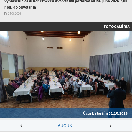
Vyhlásenie času nebezpečenstva vzniku požiarov od 24. júna 2026 7,00
hod. do odvolania
24.06.2026
FOTOGALÉRIA
Úcta k starším 31.10.2019
AUGUST