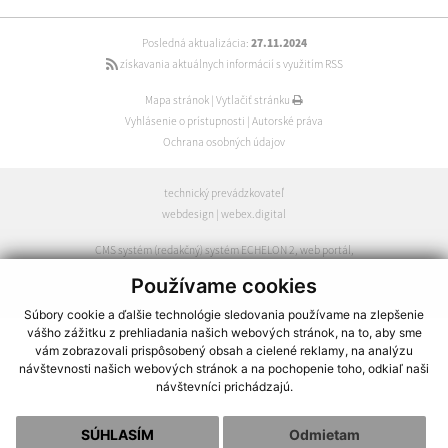
Posledná aktualizácia:
27.11.2024
získavania aktuálnych informácií s využitím RSS
Mapa stránok
|
Vytlačiť stránku
Vyhlásenie o prístupnosti
|
Autorské práva
Ochrana osobných údajov
technický prevádzkovateľ
webdesign
|
webex.digital
CMS systém (redakčný) systém ECHELON 2
,
web portál
,
webhosting
,
webex.digital
,
domény
,
registrácia domény
,
Používame cookies
spoločnosť webex.digital
Súbory cookie a ďalšie technológie sledovania používame na zlepšenie
vášho zážitku z prehliadania našich webových stránok, na to, aby sme
vám zobrazovali prispôsobený obsah a cielené reklamy, na analýzu
návštevnosti našich webových stránok a na pochopenie toho, odkiaľ naši
návštevníci prichádzajú.
SÚHLASÍM
Odmietam