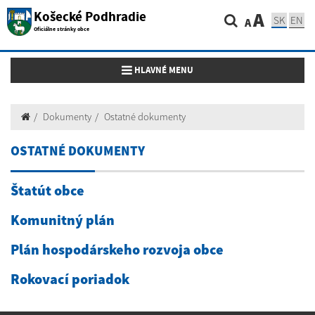
Košecké Podhradie
A
SK
EN
A
Oficiálne stránky obce
Toggle navigation
HLAVNÉ MENU
Dokumenty
Ostatné dokumenty
OSTATNÉ DOKUMENTY
Štatút obce
Komunitný plán
Plán hospodárskeho rozvoja obce
Rokovací poriadok