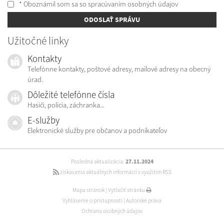
* Oboznámil som sa so
spracúvaním osobných údajov
ODOSLAŤ SPRÁVU
Užitočné linky
Kontakty
Telefónne kontakty, poštové adresy, mailové adresy na obecný
úrad.
Dôležité telefónne čísla
Hasiči, polícia, záchranka...
E-služby
Elektronické služby pre občanov a podnikateľov
Posledná aktualizácia:
27.11.2024
získavania aktuálnych informácií s využitím RSS
Mapa stránok
|
Vytlačiť stránku
Vyhlásenie o prístupnosti
|
Autorské práva
Ochrana osobných údajov