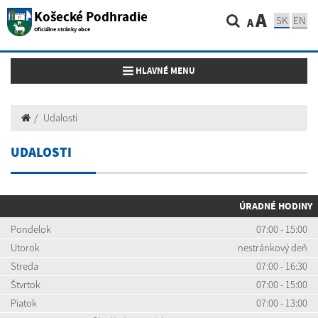
Košecké Podhradie
A
SK
EN
A
Oficiálne stránky obce
Toggle navigation
HLAVNÉ MENU
Udalosti
UDALOSTI
ÚRADNÉ HODINY
Pondelok
07:00 - 15:00
Utorok
nestránkový deň
Streda
07:00 - 16:30
Štvrtok
07:00 - 15:00
Piatok
07:00 - 13:00