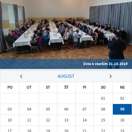
Úcta k starším 31.10.2019
AUGUST
PO
UT
ST
ŠT
PI
SO
NE
01
02
03
04
05
06
07
08
09
10
11
12
13
14
15
16
17
18
19
20
21
22
23