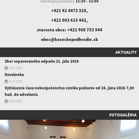
Obedňajšia prestávka:
11:30 - 12:00
+421 42 4473 328
,
+421 903 615 442
,
starosta obce:
+421 908 753 544
obec@koseckepodhradie.sk
AKTUALITY
Zber separovaného odpadu 21. júla 2026
16.07.2026
Dovolenka
16.07.2026
Vyhlásenie času nebezpečenstva vzniku požiarov od 24. júna 2026 7,00
hod. do odvolania
24.06.2026
FOTOGALÉRIA