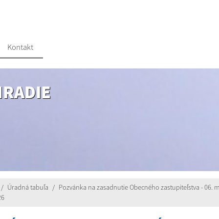
Kontakt
HRADIE
Úradná tabuľa
Pozvánka na zasadnutie Obecného zastupiteľstva - 06. 
26