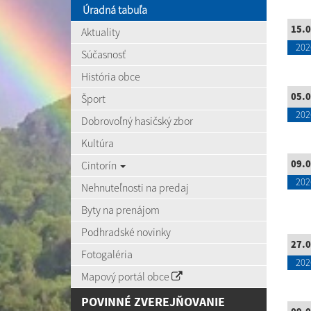
Úradná tabuľa
15.0
Aktuality
202
Súčasnosť
História obce
05.0
Šport
202
Dobrovoľný hasičský zbor
Kultúra
09.0
Cintorín
202
Nehnuteľnosti na predaj
Byty na prenájom
Podhradské novinky
27.0
Fotogaléria
202
Mapový portál obce
POVINNÉ ZVEREJŇOVANIE