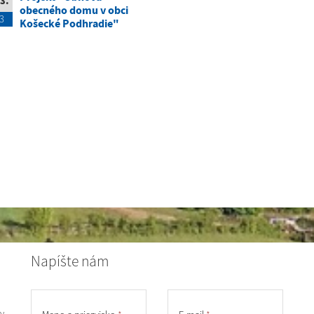
3.
obecného domu v obci
3
Košecké Podhradie"
Napíšte nám
y