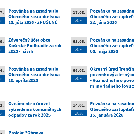
Pozvánka na zasadnutie
Pozvánka na zasadnu
7.
17.06.
Obecného zastupiteľstva -
Obecného zastupiteľs
6
2026
15. júla 2026 - ZRUŠENÉ
22. júna 2026
Záverečný účet obce
Pozvánka na zasadnu
6.
05.05.
Košecké Podhradie za rok
Obecného zastupiteľs
6
2026
2025 - návrh
06. mája 2026
Pozvánka na zasadnutie
Okresný úrad Trenčín
4.
06.03.
Obecného zastupiteľstva -
pozemkový a lesný o
6
2026
10. apríla 2026
- Rozhodnutie o povo
mimoriadneho lovu z
Oznámenie o úrovni
Pozvánka na zasadnu
2.
14.01.
vytriedenia komunálnych
Obecného zastupiteľs
6
2026
odpadov za rok 2025
15. januára 2026
Projekt "Obnova