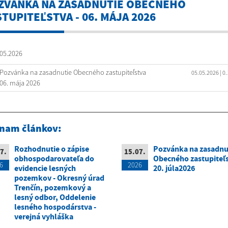
ZVÁNKA NA ZASADNUTIE OBECNÉHO
TUPITEĽSTVA - 06. MÁJA 2026
05.2026
Pozvánka na zasadnutie Obecného zastupiteľstva
05.05.2026
| 0
06. mája 2026
nam článkov:
Rozhodnutie o zápise
Pozvánka na zasadnu
7.
15.07.
obhospodarovateľa do
Obecného zastupiteľs
6
2026
evidencie lesných
20. júla2026
pozemkov - Okresný úrad
Trenčín, pozemkový a
lesný odbor, Oddelenie
lesného hospodárstva -
verejná vyhláška