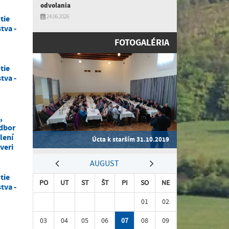
odvolania
24.06.2026
tie
tva -
FOTOGALÉRIA
tie
tva -
,
dbor
lení
Úcta k starším 31.10.2019
veri
AUGUST
tie
PO
UT
ST
ŠT
PI
SO
NE
tva -
01
02
03
04
05
06
07
08
09