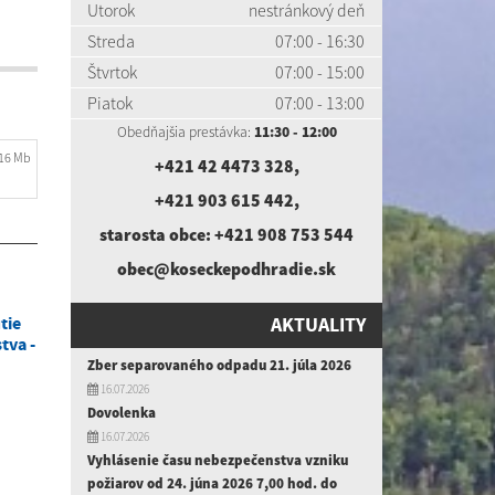
Utorok
nestránkový deň
Streda
07:00 - 16:30
Štvrtok
07:00 - 15:00
Piatok
07:00 - 13:00
Obedňajšia prestávka:
11:30 - 12:00
.16 Mb
+421 42 4473 328
,
+421 903 615 442
,
starosta obce:
+421 908 753 544
obec@koseckepodhradie.sk
tie
AKTUALITY
tva -
Zber separovaného odpadu 21. júla 2026
16.07.2026
Dovolenka
16.07.2026
Vyhlásenie času nebezpečenstva vzniku
požiarov od 24. júna 2026 7,00 hod. do