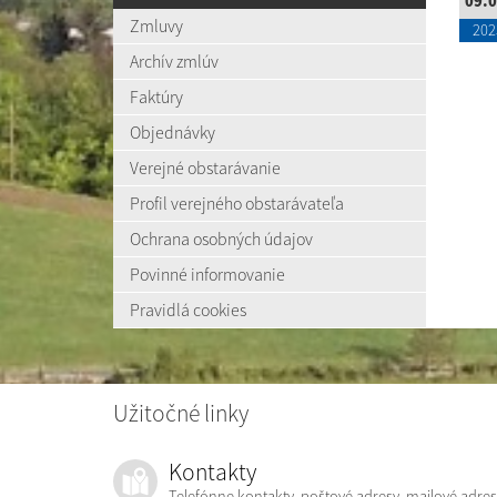
09.0
Zmluvy
202
Archív zmlúv
Faktúry
Objednávky
Verejné obstarávanie
Profil verejného obstarávateľa
Ochrana osobných údajov
Povinné informovanie
Pravidlá cookies
Užitočné linky
Kontakty
Telefónne kontakty, poštové adresy, mailové adres