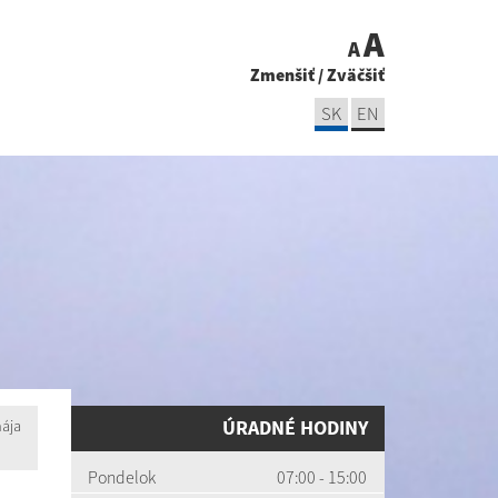
A
A
Zmenšiť
/
Zväčšiť
SK
EN
ÚRADNÉ HODINY
mája
Pondelok
07:00 - 15:00