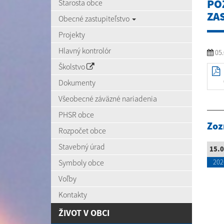
PO
Starosta obce
ZAS
Obecné zastupiteľstvo
Projekty
Hlavný kontrolór
05.
Školstvo
Dokumenty
Všeobecné záväzné nariadenia
PHSR obce
Zoz
Rozpočet obce
Stavebný úrad
15.0
Symboly obce
202
Voľby
Kontakty
ŽIVOT V OBCI