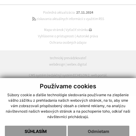
Posledná aktualizácia:
27.11.2024
získavania aktuálnych informácií s využitím RSS
Mapa stránok
|
Vytlačiť stránku
Vyhlásenie o prístupnosti
|
Autorské práva
Ochrana osobných údajov
technický prevádzkovateľ
webdesign
|
webex.digital
CMS systém (redakčný) systém ECHELON 2
,
web portál
,
webhosting
,
webex.digital
,
domény
,
registrácia domény
,
Používame cookies
spoločnosť webex.digital
Súbory cookie a ďalšie technológie sledovania používame na zlepšenie
vášho zážitku z prehliadania našich webových stránok, na to, aby sme
vám zobrazovali prispôsobený obsah a cielené reklamy, na analýzu
návštevnosti našich webových stránok a na pochopenie toho, odkiaľ naši
návštevníci prichádzajú.
SÚHLASÍM
Odmietam