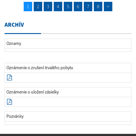
1
2
3
4
5
6
7
8
>
ARCHÍV
Oznamy
Oznámenie o zrušení trvalého pobytu
Oznámenie o uložení zásielky
Pozvánky