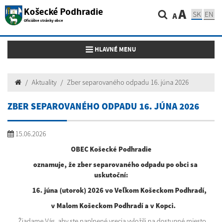
Košecké Podhradie
A
SK
EN
A
Oficiálne stránky obce
Toggle navigation
HLAVNÉ MENU
Aktuality
Zber separovaného odpadu 16. júna 2026
ZBER SEPAROVANÉHO ODPADU 16. JÚNA 2026
15.06.2026
OBEC Košecké Podhradie
oz
namuje, že zber separovaného odpadu po obci sa
uskutoční:
16. júna (utorok) 2026 vo Veľkom Košeckom Podhradí,
v Malom Košeckom Podhradí a v Kopci.
Žiadame Vás, aby ste naplnené vrecia vyložili na dostupné miesto