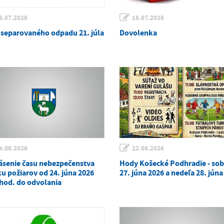
6.07.2026
16.07.2026
 separovaného odpadu 21. júla
Dovolenka
4.06.2026
22.06.2026
ásenie času nebezpečenstva
Hody Košecké Podhradie - so
ku požiarov od 24. júna 2026
27. júna 2026 a nedeľa 28. júna
 hod. do odvolania