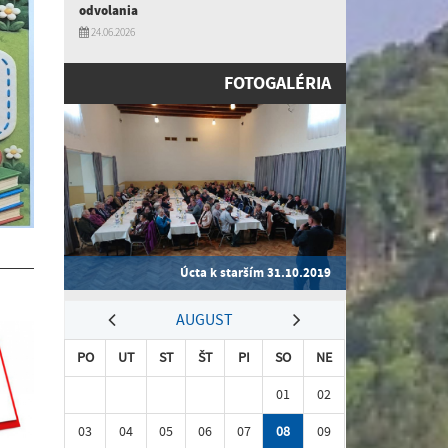
odvolania
24.06.2026
FOTOGALÉRIA
Úcta k starším 31.10.2019
AUGUST
PO
UT
ST
ŠT
PI
SO
NE
01
02
03
04
05
06
07
08
09