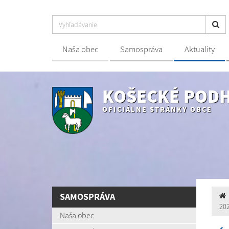
Naša obec
Samospráva
Aktuality
KOŠECKÉ POD
OFICIÁLNE STRÁNKY OBCE
SAMOSPRÁVA
20
Naša obec