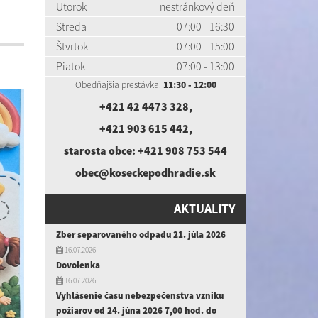
Utorok
nestránkový deň
Streda
07:00 - 16:30
Štvrtok
07:00 - 15:00
Piatok
07:00 - 13:00
Obedňajšia prestávka:
11:30 - 12:00
+421 42 4473 328
,
+421 903 615 442
,
starosta obce:
+421 908 753 544
obec@koseckepodhradie.sk
AKTUALITY
Zber separovaného odpadu 21. júla 2026
16.07.2026
Dovolenka
16.07.2026
Vyhlásenie času nebezpečenstva vzniku
požiarov od 24. júna 2026 7,00 hod. do