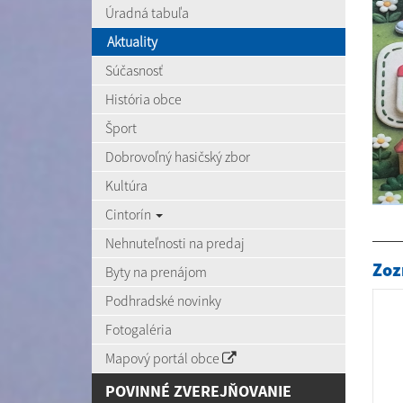
Úradná tabuľa
Aktuality
Súčasnosť
História obce
Šport
Dobrovoľný hasičský zbor
Kultúra
Cintorín
Nehnuteľnosti na predaj
Zoz
Byty na prenájom
Podhradské novinky
Fotogaléria
Mapový portál obce
POVINNÉ ZVEREJŇOVANIE