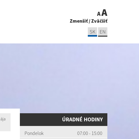
A
A
Zmenšiť
/
Zväčšiť
SK
EN
ÚRADNÉ HODINY
ája
Pondelok
07:00 - 15:00