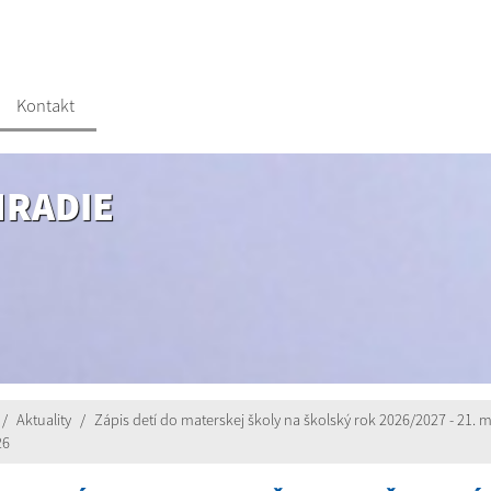
Kontakt
HRADIE
Aktuality
Zápis detí do materskej školy na školský rok 2026/2027 - 21. m
26