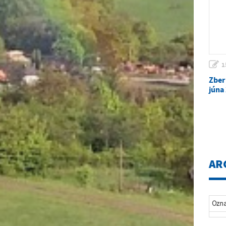
1
Zber
júna
AR
Ozn