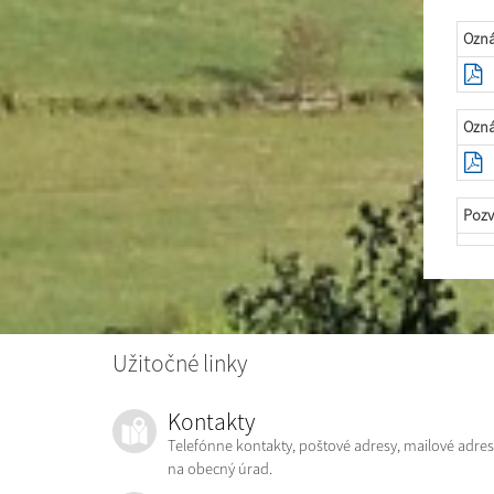
Ozná
Ozná
Pozv
Užitočné linky
Kontakty
Telefónne kontakty, poštové adresy, mailové adres
na obecný úrad.