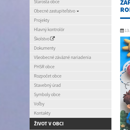
ZÁ
Starosta obce
ROK
Obecné zastupiteľstvo
Projekty
Hlavný kontrolór
13.
Školstvo
Dokumenty
Všeobecné záväzné nariadenia
PHSR obce
Rozpočet obce
Stavebný úrad
Symboly obce
Voľby
Kontakty
ŽIVOT V OBCI