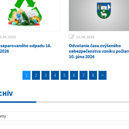
5.06.2026
11.06.2026
 separovaného odpadu 16.
Odvolanie času zvýšeného
 2026
nebezpečenstva vzniku požiaru
10. júna 2026
1
2
3
4
5
6
7
8
>
CHÍV
amy