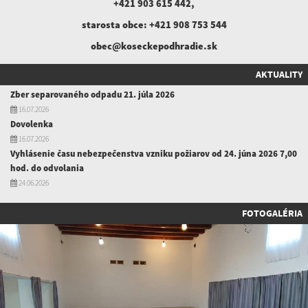
+421 903 615 442
,
starosta obce:
+421 908 753 544
obec@koseckepodhradie.sk
AKTUALITY
Zber separovaného odpadu 21. júla 2026
16.07.2026
Dovolenka
16.07.2026
Vyhlásenie času nebezpečenstva vzniku požiarov od 24. júna 2026 7,00
hod. do odvolania
24.06.2026
FOTOGALÉRIA