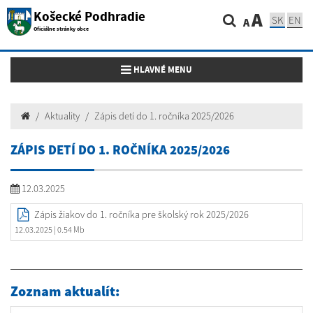
Košecké Podhradie
A
SK
EN
A
Oficiálne stránky obce
Toggle navigation
HLAVNÉ MENU
Aktuality
Zápis detí do 1. ročníka 2025/2026
ZÁPIS DETÍ DO 1. ROČNÍKA 2025/2026
12.03.2025
Zápis žiakov do 1. ročníka pre školský rok 2025/2026
12.03.2025
| 0.54 Mb
Zoznam aktualít: