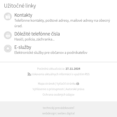
Užitočné linky
Kontakty
Telefónne kontakty, poštové adresy, mailové adresy na obecný
úrad.
Dôležité telefónne čísla
Hasiči, polícia, záchranka...
E-služby
Elektronické služby pre občanov a podnikateľov
Posledná aktualizácia:
27.11.2024
získavania aktuálnych informácií s využitím RSS
Mapa stránok
|
Vytlačiť stránku
Vyhlásenie o prístupnosti
|
Autorské práva
Ochrana osobných údajov
technický prevádzkovateľ
webdesign
|
webex.digital