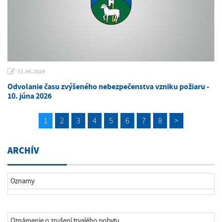
11.06.2026
Odvolanie času zvýšeného nebezpečenstva vzniku požiaru -
10. júna 2026
1
2
3
4
5
6
7
8
>
ARCHÍV
Oznamy
Oznámenie o zrušení trvalého pobytu