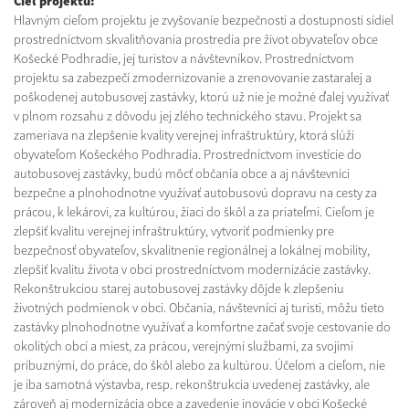
Cieľ projektu:
Hlavným cieľom projektu je zvyšovanie bezpečnosti a dostupnosti sídiel
prostredníctvom skvalitňovania prostredia pre život obyvateľov obce
Košecké Podhradie, jej turistov a návštevníkov. Prostredníctvom
projektu sa zabezpečí zmodernizovanie a zrenovovanie zastaralej a
poškodenej autobusovej zastávky, ktorú už nie je možné ďalej využívať
v plnom rozsahu z dôvodu jej zlého technického stavu. Projekt sa
zameriava na zlepšenie kvality verejnej infraštruktúry, ktorá slúži
obyvateľom Košeckého Podhradia. Prostredníctvom investície do
autobusovej zastávky, budú môcť občania obce a aj návštevníci
bezpečne a plnohodnotne využívať autobusovú dopravu na cesty za
prácou, k lekárovi, za kultúrou, žiaci do škôl a za priateľmi. Cieľom je
zlepšiť kvalitu verejnej infraštruktúry, vytvoriť podmienky pre
bezpečnosť obyvateľov, skvalitnenie regionálnej a lokálnej mobility,
zlepšiť kvalitu života v obci prostredníctvom modernizácie zastávky.
Rekonštrukciou starej autobusovej zastávky dôjde k zlepšeniu
životných podmienok v obci. Občania, návštevníci aj turisti, môžu tieto
zastávky plnohodnotne využívať a komfortne začať svoje cestovanie do
okolitých obcí a miest, za prácou, verejnými službami, za svojimi
príbuznými, do práce, do škôl alebo za kultúrou. Účelom a cieľom, nie
je iba samotná výstavba, resp. rekonštrukcia uvedenej zastávky, ale
zároveň aj modernizácia obce a zavedenie inovácie v obci Košecké