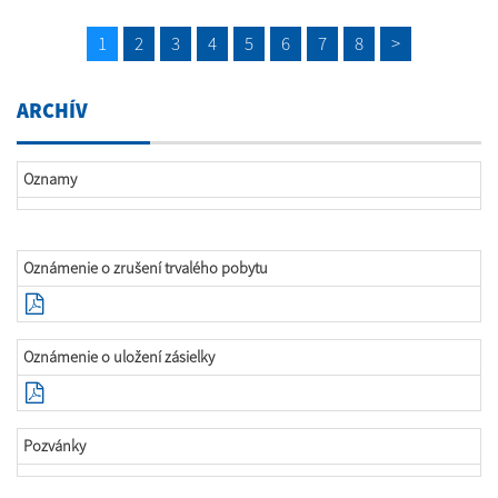
1
2
3
4
5
6
7
8
>
ARCHÍV
Oznamy
Oznámenie o zrušení trvalého pobytu
Oznámenie o uložení zásielky
Pozvánky