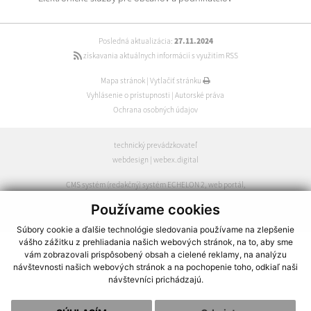
Posledná aktualizácia:
27.11.2024
získavania aktuálnych informácií s využitím RSS
Mapa stránok
|
Vytlačiť stránku
Vyhlásenie o prístupnosti
|
Autorské práva
Ochrana osobných údajov
technický prevádzkovateľ
webdesign
|
webex.digital
CMS systém (redakčný) systém ECHELON 2
,
web portál
,
webhosting
,
webex.digital
,
domény
,
registrácia domény
,
Používame cookies
spoločnosť webex.digital
Súbory cookie a ďalšie technológie sledovania používame na zlepšenie
vášho zážitku z prehliadania našich webových stránok, na to, aby sme
vám zobrazovali prispôsobený obsah a cielené reklamy, na analýzu
návštevnosti našich webových stránok a na pochopenie toho, odkiaľ naši
návštevníci prichádzajú.