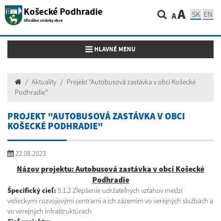
Košecké Podhradie
A
SK
EN
A
Oficiálne stránky obce
Toggle navigation
HLAVNÉ MENU
Aktuality
Projekt "Autobusová zastávka v obci Košecké
Podhradie"
PROJEKT "AUTOBUSOVÁ ZASTÁVKA V OBCI
KOŠECKÉ PODHRADIE"
22.08.2023
Názov projektu: Autobusová zastávka v obci Košecké
Podhradie
Špecifický cieľ:
5.1.2 Zlepšenie udržateľných vzťahov medzi
vidieckymi rozvojovými centrami a ich zázemím vo verejných službách a
vo verejných infraštruktúrach