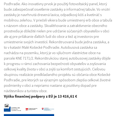
Podhradie. Ako inovatívny prvok je použitý fotovoltaický panel, ktorý
bude zabezpečovať osvetlenie zastávky a informačnej tabule. Vo vnútri
zastávky je navrhnutá drevená lavica, odpadkový kôš a kvetináč s
mobilnou zeleňou. V priečelí vikiera bude umiestnený erb obce a tabuľa
s názvom obce a zastávky. Skvalitňovanie a zatraktívnenie obecného
prostredia je dôležité nielen pre udržanie súčasných obyvateľov v obci
ale aj pre prilákanie ďalších ľudí do obce a tiež aj investorov pre
umiestnenie svojich investícií. Rekonštruovaná bude jedna zastávka, a
to v katastri Malé Košecké Podhradie. Autobusová zastávka sa
nachádza na pozemku, ktorý je vo výlučnom vlastníctve obce na
parcele KNE 7171/2. Rekonštrukciou starej autobusovej zastávky dôjde
k progresu v rámci zachovania bezpečnosti obyvateľov a zvyšovania
celkovej kvality života v obci a zvýši sa komfort cestujúcich. Cieľovou
skupinou realizácie predkladaného projektu sú občania obce Košecké
Podhradie, pre ktorých sa výrazným spôsobom zlepšia celkové životné
podmienky v obci a nepriamo nastane aj pozitívny dopad pre
návštevníkov a turistov obce.
Výška finančnej podpory z EÚ je 13 416,61 €