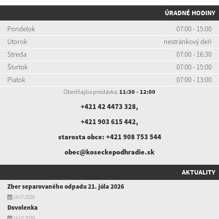
ÚRADNÉ HODINY
Pondelok
07:00 - 15:00
Utorok
nestránkový deň
Streda
07:00 - 16:30
Štvrtok
07:00 - 15:00
Piatok
07:00 - 13:00
Obedňajšia prestávka:
11:30 - 12:00
+421 42 4473 328
,
+421 903 615 442
,
starosta obce:
+421 908 753 544
obec@koseckepodhradie.sk
AKTUALITY
Zber separovaného odpadu 21. júla 2026
16.07.2026
Dovolenka
16.07.2026