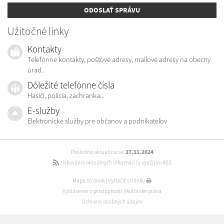
ODOSLAŤ SPRÁVU
Užitočné linky
Kontakty
Telefónne kontakty, poštové adresy, mailové adresy na obecný
úrad.
Dôležité telefónne čísla
Hasiči, polícia, záchranka...
E-služby
Elektronické služby pre občanov a podnikateľov
Posledná aktualizácia:
27.11.2024
získavania aktuálnych informácií s využitím RSS
Mapa stránok
|
Vytlačiť stránku
Vyhlásenie o prístupnosti
|
Autorské práva
Ochrana osobných údajov