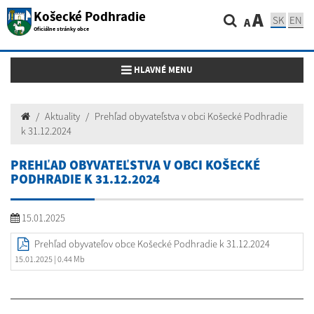
Košecké Podhradie
A
SK
EN
A
Oficiálne stránky obce
Toggle navigation
HLAVNÉ MENU
Aktuality
Prehľad obyvateľstva v obci Košecké Podhradie
k 31.12.2024
PREHĽAD OBYVATEĽSTVA V OBCI KOŠECKÉ
PODHRADIE K 31.12.2024
15.01.2025
Prehľad obyvateľov obce Košecké Podhradie k 31.12.2024
15.01.2025
| 0.44 Mb