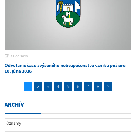
11.06.2026
Odvolanie času zvýšeného nebezpečenstva vzniku požiaru -
10. júna 2026
1
2
3
4
5
6
7
8
>
ARCHÍV
Oznamy