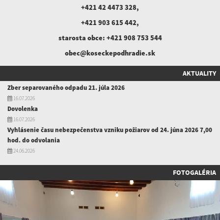
+421 42 4473 328
,
+421 903 615 442
,
starosta obce:
+421 908 753 544
obec@koseckepodhradie.sk
AKTUALITY
Zber separovaného odpadu 21. júla 2026
16.07.2026
Dovolenka
16.07.2026
Vyhlásenie času nebezpečenstva vzniku požiarov od 24. júna 2026 7,00
hod. do odvolania
24.06.2026
FOTOGALÉRIA