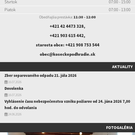
Štvrtok
07:00 - 15:00
Piatok
07:00 - 13:00
Obedňajšia prestávka:
11:30 - 12:00
+421 42 4473 328
,
+421 903 615 442
,
starosta obce:
+421 908 753 544
obec@koseckepodhradie.sk
AKTUALITY
Zber separovaného odpadu 21. júla 2026
16.07.2026
Dovolenka
16.07.2026
Vyhlásenie času nebezpečenstva vzniku požiarov od 24. júna 2026 7,00
hod. do odvolania
24.06.2026
FOTOGALÉRIA