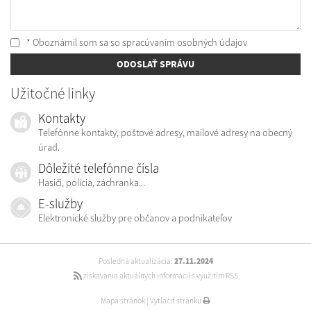
* Oboznámil som sa so
spracúvaním osobných údajov
ODOSLAŤ SPRÁVU
Užitočné linky
Kontakty
Telefónne kontakty, poštové adresy, mailové adresy na obecný
úrad.
Dôležité telefónne čísla
Hasiči, polícia, záchranka...
E-služby
Elektronické služby pre občanov a podnikateľov
Posledná aktualizácia:
27.11.2024
získavania aktuálnych informácií s využitím RSS
Mapa stránok
|
Vytlačiť stránku