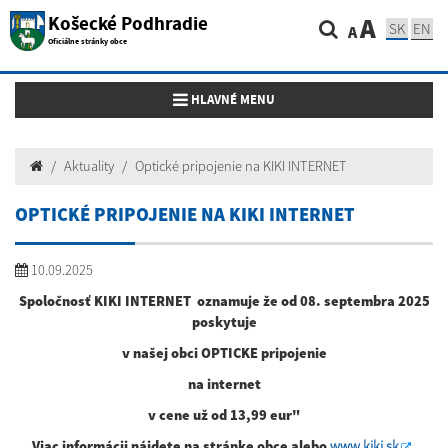
Košecké Podhradie
A
SK
EN
A
Oficiálne stránky obce
Toggle navigation
HLAVNÉ MENU
Aktuality
Optické pripojenie na KIKI INTERNET
OPTICKÉ PRIPOJENIE NA KIKI INTERNET
10.09.2025
Spoločnosť KIKI INTERNET oznamuje že od 08. septembra 2025
poskytuje
v našej obci OPTICKE pripojenie
na internet
v cene už od 13,99 eur"
Viac informácii nájdete na stránke obce alebo
www.kiki.sk
.