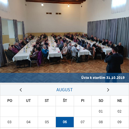
Úcta k starším 31.10.2019
AUGUST
PO
UT
ST
ŠT
PI
SO
NE
01
02
03
04
05
06
07
08
09