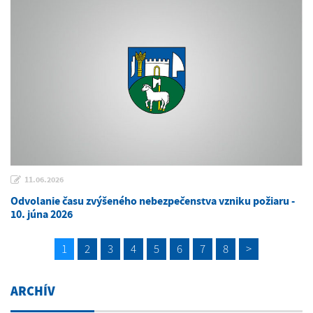
11.06.2026
Odvolanie času zvýšeného nebezpečenstva vzniku požiaru -
10. júna 2026
1
2
3
4
5
6
7
8
>
ARCHÍV