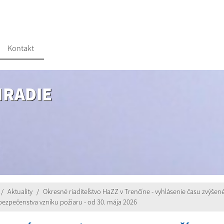
Kontakt
HRADIE
Aktuality
Okresné riaditeľstvo HaZZ v Trenčíne - vyhlásenie času zvýšen
ezpečenstva vzniku požiaru - od 30. mája 2026