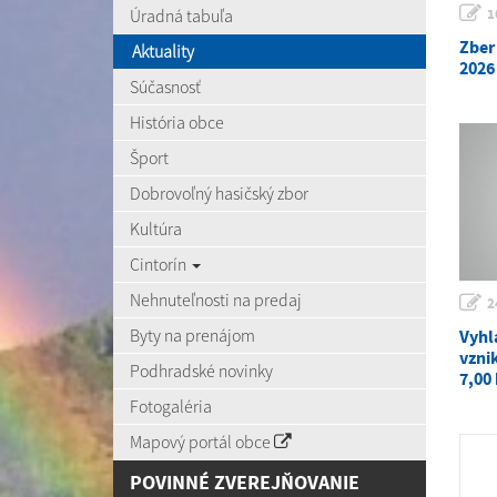
Úradná tabuľa
1
Zber
Aktuality
2026
Súčasnosť
História obce
Šport
Dobrovoľný hasičský zbor
Kultúra
Cintorín
Nehnuteľnosti na predaj
2
Byty na prenájom
Vyhl
vzni
Podhradské novinky
7,00
Fotogaléria
Mapový portál obce
POVINNÉ ZVEREJŇOVANIE