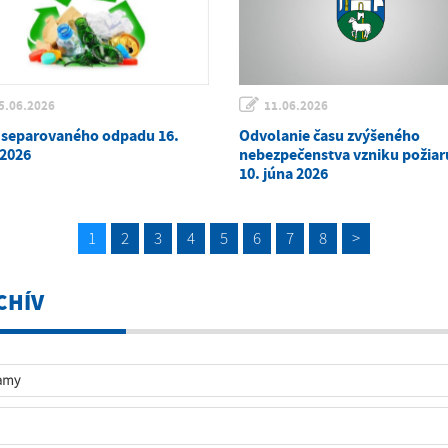
5.06.2026
11.06.2026
 separovaného odpadu 16.
Odvolanie času zvýšeného
 2026
nebezpečenstva vzniku požiaru
10. júna 2026
1
2
3
4
5
6
7
8
>
CHÍV
amy