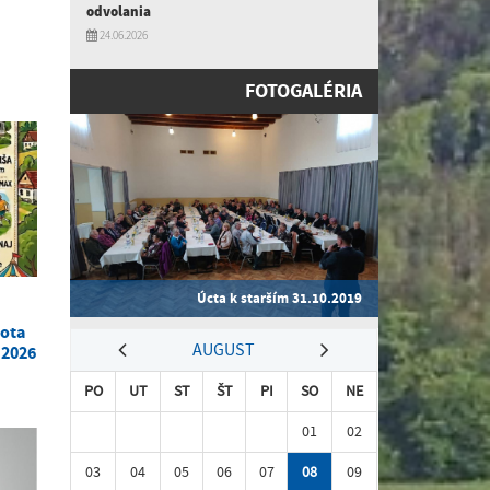
odvolania
24.06.2026
FOTOGALÉRIA
Úcta k starším 31.10.2019
bota
AUGUST
 2026
PO
UT
ST
ŠT
PI
SO
NE
01
02
03
04
05
06
07
08
09