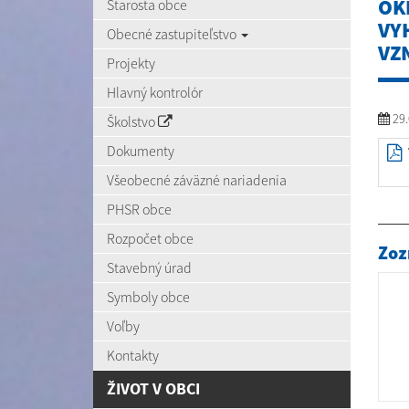
OK
Starosta obce
VY
Obecné zastupiteľstvo
VZN
Projekty
Hlavný kontrolór
29.
Školstvo
Dokumenty
Všeobecné záväzné nariadenia
PHSR obce
Rozpočet obce
Zoz
Stavebný úrad
Symboly obce
Voľby
Kontakty
ŽIVOT V OBCI