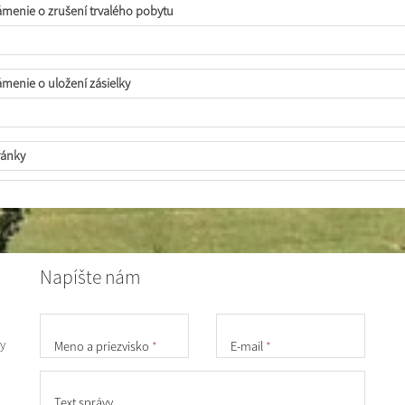
menie o zrušení trvalého pobytu
menie o uložení zásielky
ánky
Napíšte nám
y
Meno a priezvisko
*
E-mail
*
Text správy