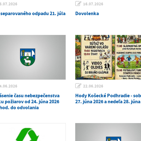
6.07.2026
16.07.2026
 separovaného odpadu 21. júla
Dovolenka
4.06.2026
22.06.2026
ásenie času nebezpečenstva
Hody Košecké Podhradie - so
ku požiarov od 24. júna 2026
27. júna 2026 a nedeľa 28. júna
 hod. do odvolania