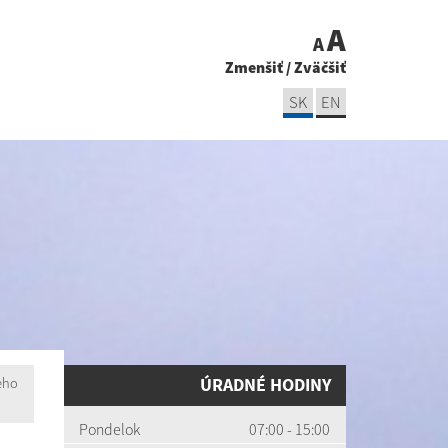
A
A
Zmenšiť
/
Zväčšiť
SK
EN
ÚRADNÉ HODINY
ého
Pondelok
07:00 - 15:00