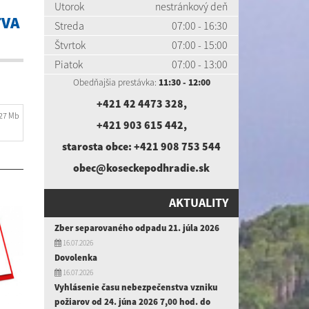
Utorok
nestránkový deň
TVA
Streda
07:00 - 16:30
Štvrtok
07:00 - 15:00
Piatok
07:00 - 13:00
Obedňajšia prestávka:
11:30 - 12:00
+421 42 4473 328
,
.27 Mb
+421 903 615 442
,
starosta obce:
+421 908 753 544
obec@koseckepodhradie.sk
AKTUALITY
Zber separovaného odpadu 21. júla 2026
16.07.2026
Dovolenka
16.07.2026
Vyhlásenie času nebezpečenstva vzniku
požiarov od 24. júna 2026 7,00 hod. do