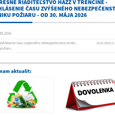
RESNÉ RIADITEĽSTVO HAZZ V TRENČÍNE -
HLÁSENIE ČASU ZVÝŠENÉHO NEBEZPEČENS
IKU POŽIARU - OD 30. MÁJA 2026
05.2026
Vyhlásenie času zvýšeného nebezpečenstva vzniku
29.05.2026
| 0
požiaru
nam aktualít: