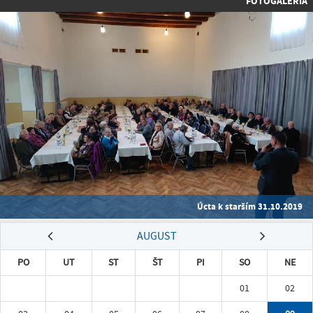
FOTOGALÉRIA
Úcta k starším 31.10.2019
AUGUST
PO
UT
ST
ŠT
PI
SO
NE
01
02