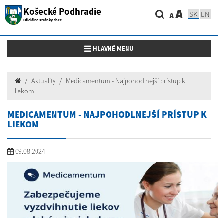
Košecké Podhradie
A
SK
EN
A
Oficiálne stránky obce
Toggle navigation
HLAVNÉ MENU
Aktuality
Medicamentum - Najpohodlnejší prístup k
liekom
MEDICAMENTUM - NAJPOHODLNEJŠÍ PRÍSTUP K
LIEKOM
09.08.2024