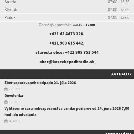
Streda
07:00 - 16:30
Štvrtok
07:00 - 15:00
Piatok
07:00 - 13:00
Obedňajšia prestávka:
11:30 - 12:00
+421 42 4473 328
,
+421 903 615 442
,
starosta obce:
+421 908 753 544
obec@koseckepodhradie.sk
AKTUALITY
Zber separovaného odpadu 21. júla 2026
16.07.2026
Dovolenka
16.07.2026
Vyhlásenie času nebezpečenstva vzniku požiarov od 24. júna 2026 7,00
hod. do odvolania
24.06.2026