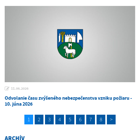
11.06.2026
Odvolanie času zvýšeného nebezpečenstva vzniku požiaru -
10. júna 2026
1
2
3
4
5
6
7
8
>
ARCHÍV