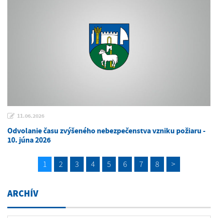
11.06.2026
Odvolanie času zvýšeného nebezpečenstva vzniku požiaru -
10. júna 2026
1
2
3
4
5
6
7
8
>
ARCHÍV