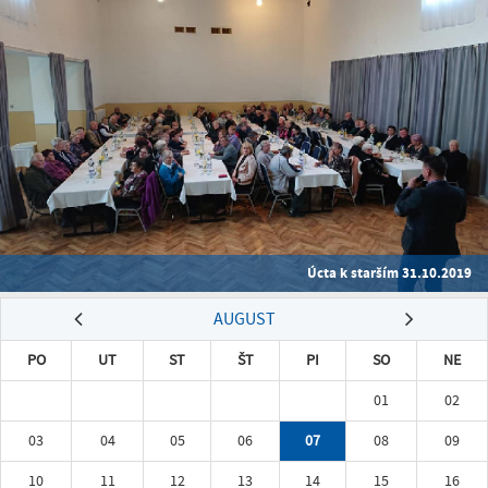
Úcta k starším 31.10.2019
AUGUST
PO
UT
ST
ŠT
PI
SO
NE
01
02
03
04
05
06
07
08
09
10
11
12
13
14
15
16