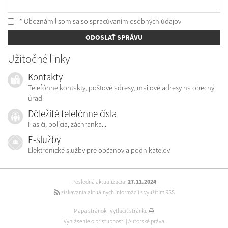
* Oboznámil som sa so
spracúvaním osobných údajov
ODOSLAŤ SPRÁVU
Užitočné linky
Kontakty
Telefónne kontakty, poštové adresy, mailové adresy na obecný
úrad.
Dôležité telefónne čísla
Hasiči, polícia, záchranka...
E-služby
Elektronické služby pre občanov a podnikateľov
Posledná aktualizácia:
27.11.2024
získavania aktuálnych informácií s využitím RSS
Mapa stránok
|
Vytlačiť stránku
Vyhlásenie o prístupnosti
|
Autorské práva