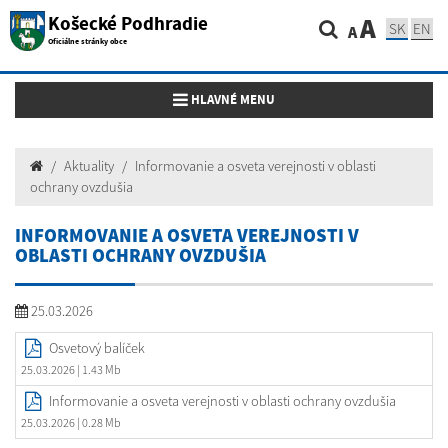
Košecké Podhradie
A
SK
EN
A
Oficiálne stránky obce
Toggle navigation
HLAVNÉ MENU
Aktuality
Informovanie a osveta verejnosti v oblasti
ochrany ovzdušia
INFORMOVANIE A OSVETA VEREJNOSTI V
OBLASTI OCHRANY OVZDUŠIA
25.03.2026
Osvetový balíček
25.03.2026
| 1.43 Mb
Informovanie a osveta verejnosti v oblasti ochrany ovzdušia
25.03.2026
| 0.28 Mb