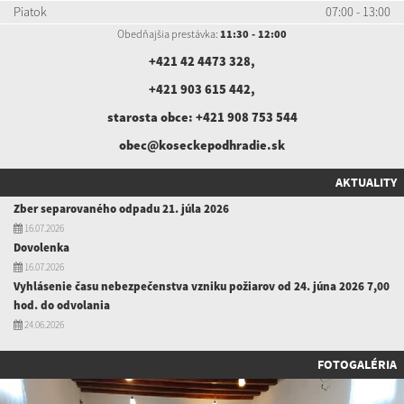
Piatok
07:00 - 13:00
Obedňajšia prestávka:
11:30 - 12:00
+421 42 4473 328
,
+421 903 615 442
,
starosta obce:
+421 908 753 544
obec@koseckepodhradie.sk
AKTUALITY
Zber separovaného odpadu 21. júla 2026
16.07.2026
Dovolenka
16.07.2026
Vyhlásenie času nebezpečenstva vzniku požiarov od 24. júna 2026 7,00
hod. do odvolania
24.06.2026
FOTOGALÉRIA