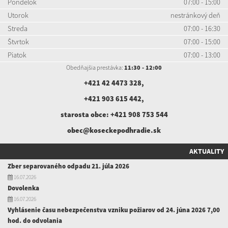
Pondelok
07:00 - 15:00
Utorok
nestránkový deň
Streda
07:00 - 16:30
Štvrtok
07:00 - 15:00
Piatok
07:00 - 13:00
Obedňajšia prestávka:
11:30 - 12:00
+421 42 4473 328
,
+421 903 615 442
,
starosta obce:
+421 908 753 544
obec@koseckepodhradie.sk
AKTUALITY
Zber separovaného odpadu 21. júla 2026
16.07.2026
Dovolenka
16.07.2026
Vyhlásenie času nebezpečenstva vzniku požiarov od 24. júna 2026 7,00
hod. do odvolania