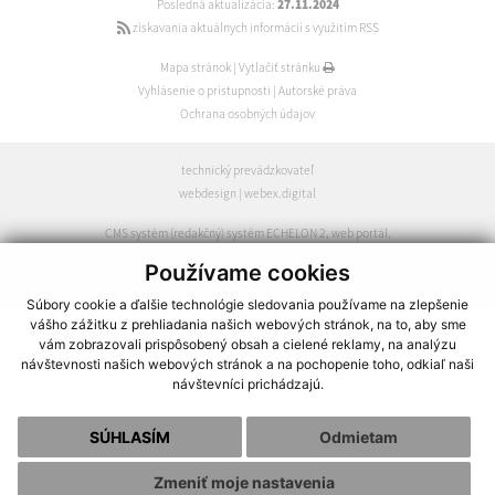
Posledná aktualizácia:
27.11.2024
získavania aktuálnych informácií s využitím RSS
Mapa stránok
|
Vytlačiť stránku
Vyhlásenie o prístupnosti
|
Autorské práva
Ochrana osobných údajov
technický prevádzkovateľ
webdesign
|
webex.digital
CMS systém (redakčný) systém ECHELON 2
,
web portál
,
webhosting
,
webex.digital
,
domény
,
registrácia domény
,
Používame cookies
spoločnosť webex.digital
Súbory cookie a ďalšie technológie sledovania používame na zlepšenie
vášho zážitku z prehliadania našich webových stránok, na to, aby sme
vám zobrazovali prispôsobený obsah a cielené reklamy, na analýzu
návštevnosti našich webových stránok a na pochopenie toho, odkiaľ naši
návštevníci prichádzajú.
SÚHLASÍM
Odmietam
Zmeniť moje nastavenia