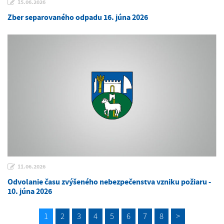
15.06.2026
Zber separovaného odpadu 16. júna 2026
11.06.2026
Odvolanie času zvýšeného nebezpečenstva vzniku požiaru -
10. júna 2026
1
2
3
4
5
6
7
8
>