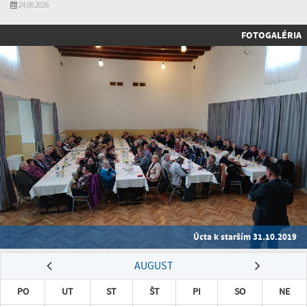
24.06.2026
FOTOGALÉRIA
Úcta k starším 31.10.2019
AUGUST
PO
UT
ST
ŠT
PI
SO
NE