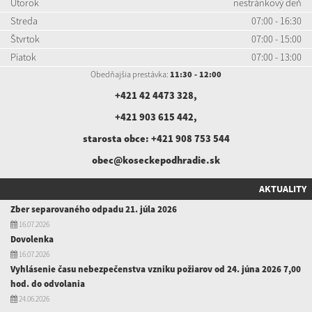
Utorok
nestránkový deň
Streda
07:00 - 16:30
Štvrtok
07:00 - 15:00
Piatok
07:00 - 13:00
Obedňajšia prestávka:
11:30 - 12:00
+421 42 4473 328
,
+421 903 615 442
,
starosta obce:
+421 908 753 544
obec@koseckepodhradie.sk
AKTUALITY
Zber separovaného odpadu 21. júla 2026
16.07.2026
Dovolenka
16.07.2026
Vyhlásenie času nebezpečenstva vzniku požiarov od 24. júna 2026 7,00
hod. do odvolania
24.06.2026