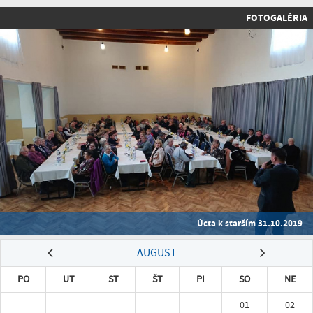
FOTOGALÉRIA
Úcta k starším 31.10.2019
AUGUST
PO
UT
ST
ŠT
PI
SO
NE
01
02