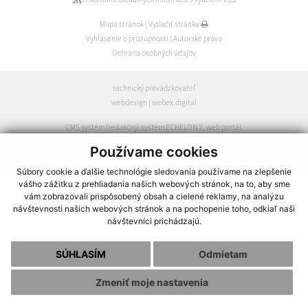
Mapa stránok
|
Vytlačiť stránku
Vyhlásenie o prístupnosti
|
Autorské práva
Ochrana osobných údajov
technický prevádzkovateľ
webdesign
|
webex.digital
CMS systém (redakčný) systém ECHELON 2
,
web portál
,
webhosting
,
webex.digital
,
domény
,
registrácia domény
,
Používame cookies
spoločnosť webex.digital
Súbory cookie a ďalšie technológie sledovania používame na zlepšenie
vášho zážitku z prehliadania našich webových stránok, na to, aby sme
vám zobrazovali prispôsobený obsah a cielené reklamy, na analýzu
návštevnosti našich webových stránok a na pochopenie toho, odkiaľ naši
návštevníci prichádzajú.
SÚHLASÍM
Odmietam
Zmeniť moje nastavenia