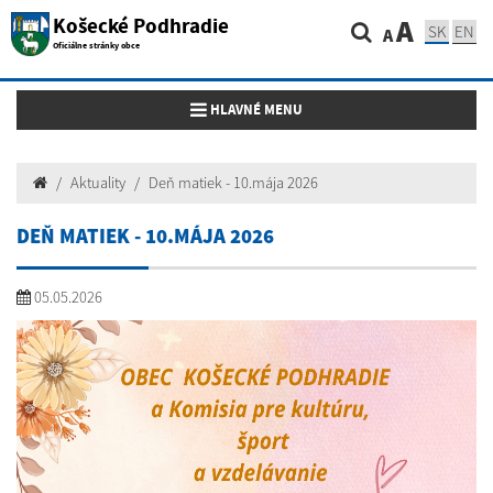
Košecké Podhradie
A
SK
EN
A
Oficiálne stránky obce
Toggle navigation
HLAVNÉ MENU
Aktuality
Deň matiek - 10.mája 2026
DEŇ MATIEK - 10.MÁJA 2026
05.05.2026