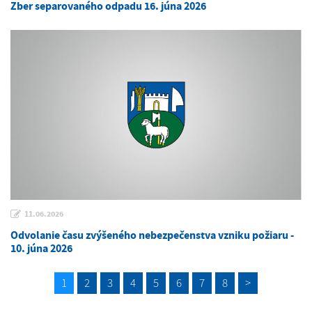
Zber separovaného odpadu 16. júna 2026
11.06.2026
Odvolanie času zvýšeného nebezpečenstva vzniku požiaru -
10. júna 2026
1
2
3
4
5
6
7
8
>